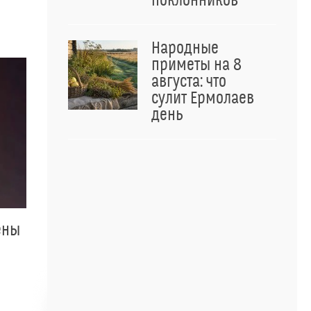
поклонников
Народные
приметы на 8
августа: что
сулит Ермолаев
день
ены