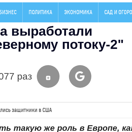
БИЗНЕС
ПОЛИТИКА
ЭКОНОМИКА
САД И ОГОР
на выработали
верному потоку-2"
077 раз
ашлись защитники в США
ь такую же роль в Европе, ка