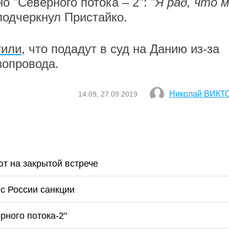
о "Северного потока – 2": "
Я рад, что 
 подчеркнул Пристайко.
тили
, что подадут в суд на Данию из-за
зопровода.
Николай ВИКТ
14:09, 27.09.2019
ют на закрытой встрече
 с России санкции
ного потока-2"