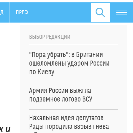
ОД
ПРЕСС-РЕЛИЗЫ
ВЫБОР РЕДАКЦИИ
"Пора убрать": в Британии
ошеломлены ударом России
по Киеву
Армия России выжгла
подземное логово ВСУ
Нахальная идея депутатов
Рады породила взрыв гнева
к и