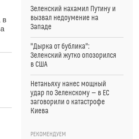
Зеленский нахамил Путину и
вызвал недоумение на
 в
Западе
на
"Дырка от бублика":
Зеленский жутко опозорился
в США
Нетаньяху нанес мощный
удар по Зеленскому — в ЕС
заговорили о катастрофе
Киева
РЕКОМЕНДУЕМ