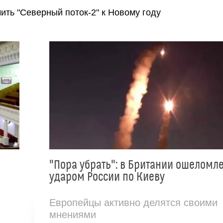
ить "Северный поток-2" к Новому году
"Пора убрать": в Британии ошеломл
ударом России по Киеву
Европейцы активно делятся своими
мнениями