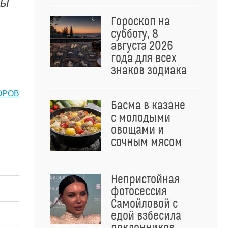
мы
Гороскоп на
субботу, 8
августа 2026
года для всех
знаков зодиака
ОРОВ
Басма в казане
с молодыми
овощами и
сочным мясом
Непристойная
фотосессия
Самойловой с
едой взбесила