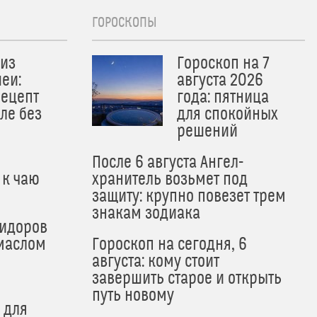
ГОРОСКОПЫ
из
Гороскоп на 7
еи:
августа 2026
рецепт
года: пятница
ле без
для спокойных
решений
После 6 августа Ангел-
 к чаю
хранитель возьмет под
защиту: крупно повезет трем
знакам зодиака
мидоров
маслом
Гороскоп на сегодня, 6
августа: кому стоит
завершить старое и открыть
путь новому
 для