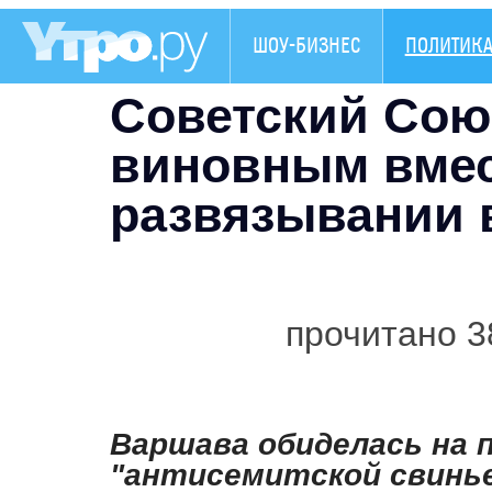
ШОУ-БИЗНЕС
ПОЛИТИК
Советский Сою
виновным вмес
развязывании
прочитано 3
Варшава обиделась на 
"антисемитской свинье