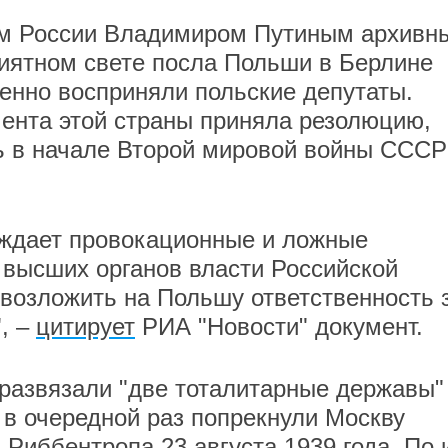
ом России Владимиром Путиным архивн
иятном свете посла Польши в Берлине
ненно восприняли польские депутаты.
ента этой страны приняла резолюцию,
ь в начале Второй мировой войны СССР
ждает провокационные и ложные
 высших органов власти Российской
возложить на Польшу ответственность 
, –
цитирует
РИА "Новости" документ.
 развязали "две тоталитарные державы"
 в очередной раз попрекнули Москву
Риббентропа 23 августа 1939 года. По 