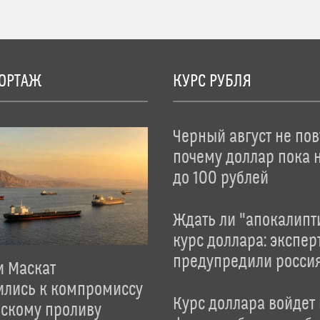
ОРТАЖ
КУРС РУБЛЯ
Черный август не пов
почему доллар пока 
до 100 рублей
Ждать ли "апокалипт
курс доллара: экспер
предупредили росси
и Маскат
ились к компромиссу
Курс доллара войдет
зскому проливу