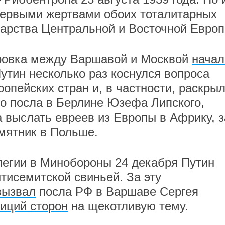
первыми жертвами обоих тоталитарных
арства Центральной и Восточной Европ
ровка между Варшавой и Москвой
начал
Путин несколько раз коснулся вопроса
опейских стран и, в частности, раскры
о посла в Берлине Юзефа Липского,
выслать евреев из Европы в Африку, з
мятник в Польше.
легии в Минобороны 24 декабря Путин
тисемитской свиньей. За эту
вызвал
посла РФ в Варшаве Сергея
иций сторон
на щекотливую тему.