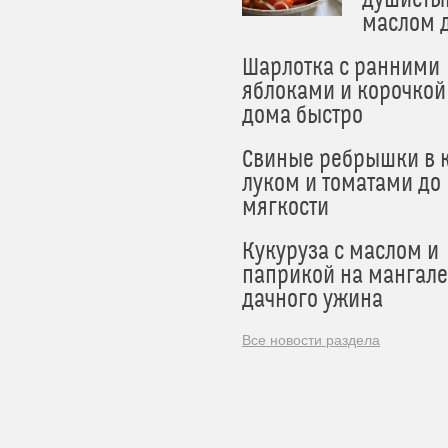
душисты
маслом 
Шарлотка с ранними
яблоками и корочкой
дома быстро
Свиные ребрышки в к
луком и томатами до
мягкости
Кукуруза с маслом и
паприкой на мангале
дачного ужина
Все новости раздела