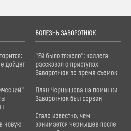
БОЛЕЗНЬ ЗАВОРОТНЮК
торится:
"Ей было тяжело": коллега
не дойдет
рассказал о приступах
Заворотнюк во время съемок
ический"
План Чернышева на поминки
ты
Заворотнюк был сорван
ян
Стало известно, чем
 в новую
занимается Чернышев после