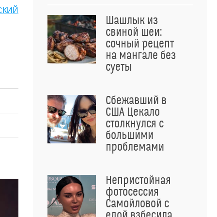
СКИЙ
Шашлык из
свиной шеи:
сочный рецепт
на мангале без
суеты
Сбежавший в
США Цекало
столкнулся с
большими
проблемами
Непристойная
фотосессия
Самойловой с
едой взбесила