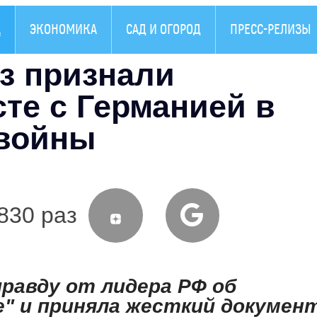
А
ЭКОНОМИКА
САД И ОГОРОД
ПРЕСС-РЕЛИЗЫ
з признали
те с Германией в
 войны
830 раз
правду от лидера РФ об
" и приняла жесткий докумен