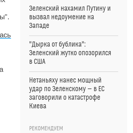
Зеленский нахамил Путину и
ы".
вызвал недоумение на
Западе
ась
"Дырка от бублика":
л
Зеленский жутко опозорился
в США
а
Нетаньяху нанес мощный
удар по Зеленскому — в ЕС
заговорили о катастрофе
Киева
РЕКОМЕНДУЕМ