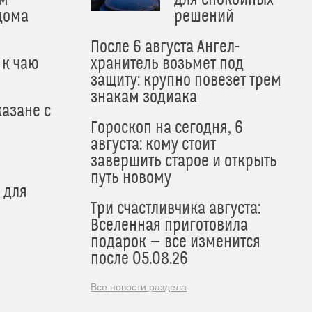
м
для спокойных
дома
решений
После 6 августа Ангел-
 к чаю
хранитель возьмет под
защиту: крупно повезет трем
знакам зодиака
азане с
Гороскоп на сегодня, 6
августа: кому стоит
завершить старое и открыть
путь новому
 для
Три счастливчика августа:
Вселенная приготовила
подарок — все изменится
после 05.08.26
Все новости раздела