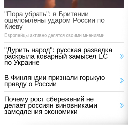
"Пора убрать": в Британии
ошеломлены ударом России по
Киеву
Европейцы активно делятся своими мнениями
"Дурить народ": русская разведка
раскрыла коварный замысел ЕС
по Украине
В Финляндии признали горькую
правду о России
Почему рост сбережений не
делает россиян виновниками
замедления экономики