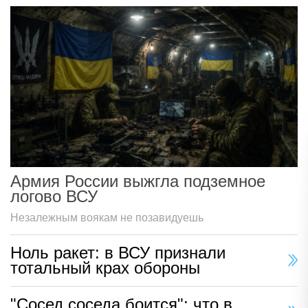
Армия России выжгла подземное
логово ВСУ
Незалежным воякам не позавидуешь
Ноль ракет: в ВСУ признали
тотальный крах обороны
"Сосед соседа боится": что в