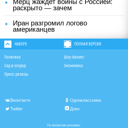
Мерц жаждет войны с Россией:
раскрыто — зачем
Иран разгромил логово
американцев
НАВЕРХ
ПОЛНАЯ ВЕРСИЯ
Политика
Шоу-бизнес
Сад и огород
Экономика
Пресс-релизы
Вконтакте
Одноклассники
Twitter
Дзен
По вопросам рекламы: