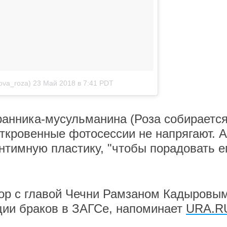
ova_roza)
23 Май 2018 в 7:41 PDT
бранника-мусульманина (Роза собираетс
откровенные фотосессии не напрягают. А
нтимную пластику, "чтобы порадовать е
пор с главой Чечни Рамзаном Кадыровым
ции браков в ЗАГСе, напоминает
URA.R