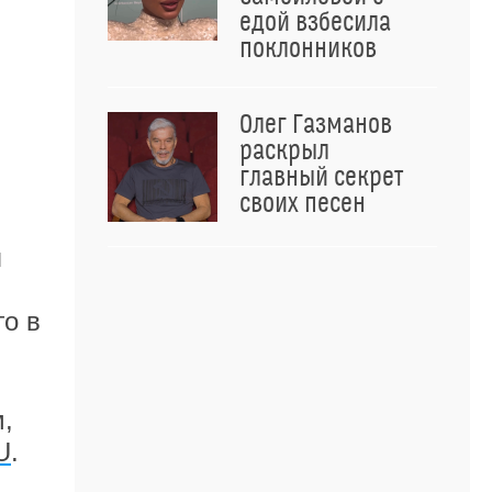
едой взбесила
поклонников
Олег Газманов
раскрыл
главный секрет
своих песен
я
го в
,
U
.