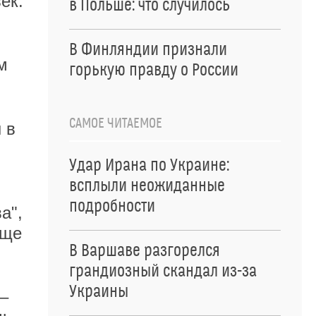
ек.
в Польше: что случилось
В Финляндии признали
м
горькую правду о России
САМОЕ ЧИТАЕМОЕ
 в
Удар Ирана по Украине:
всплыли неожиданные
подробности
а",
еще
В Варшаве разгорелся
грандиозный скандал из-за
Украины
 –