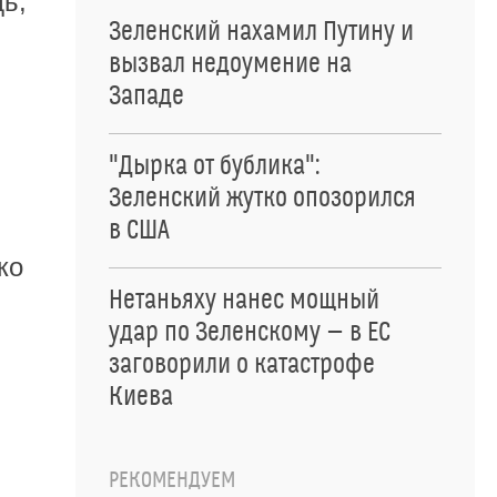
дь,
Зеленский нахамил Путину и
вызвал недоумение на
Западе
"Дырка от бублика":
Зеленский жутко опозорился
в США
ко
Нетаньяху нанес мощный
удар по Зеленскому — в ЕС
заговорили о катастрофе
Киева
РЕКОМЕНДУЕМ