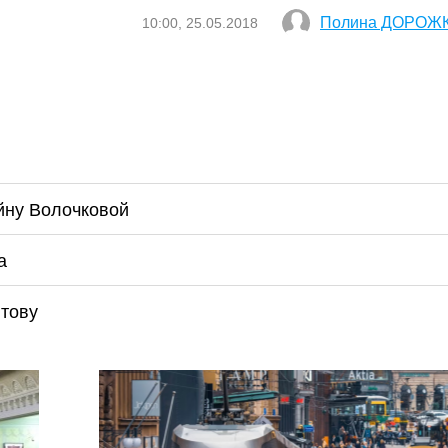
Полина ДОРОЖ
10:00, 25.05.2018
йну Волочковой
а
тову