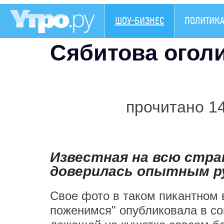
ШОУ-БИЗНЕС
ПОЛИТИК
Сябитова огол
прочитано 1
Известная на всю стран
доверилась опытным р
Свое фото в таком пикантном 
поженимся" опубликовала в со