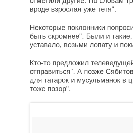
отметили другие. По словам тр
вроде взрослая уже тетя".
Некоторые поклонники попроси
быть скромнее". Были и такие,
уставало, возьми лопату и пок
Кто-то предложил телеведуще
отправиться". А позже Сябито
для татарок и мусульманок в ц
тоже позор".