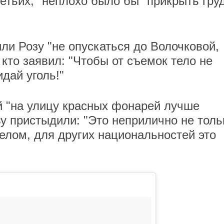
етьих, "неплохо было бы "прикрыть гру
ли Розу "не опускаться до Волочковой,
 кто заявил: "Чтобы от съемок тело не
идай уголь!"
й "на улицу красных фонарей лучше
ву пристыдили: "Это неприлично не толь
елом, для других национальностей это