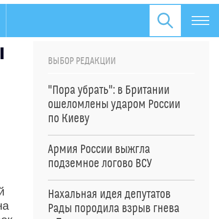
ы
ВЫБОР РЕДАКЦИИ
"Пора убрать": в Британии
ошеломлены ударом России
по Киеву
Армия России выжгла
подземное логово ВСУ
й
Нахальная идея депутатов
на
Рады породила взрыв гнева