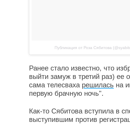
Публикация от Роза Сябитова (@syabit
Ранее стало известно, что из
выйти замуж в третий раз) ее 
сама телесваха
решилась
на и
первую брачную ночь".
Как-то Сябитова вступила в с
выступившим против регистра