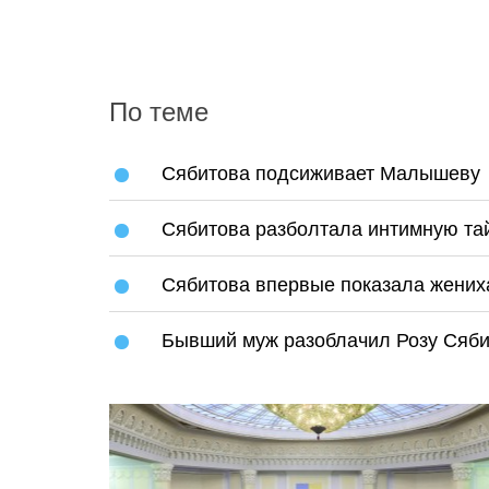
По теме
Сябитова подсиживает Малышеву
Сябитова разболтала интимную та
Сябитова впервые показала жених
Бывший муж разоблачил Розу Сяби