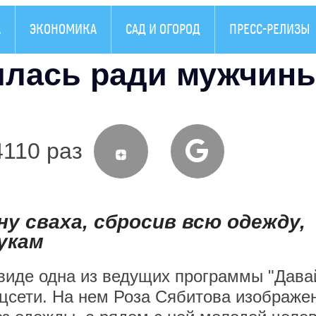
А
ЭКОНОМИКА
САД И ОГОРОД
ПРЕСС-РЕЛИЗЫ
илась ради мужчин
4110 раз
у сваха, сбросив всю одежду,
укам
виде одна из ведущих программы "Дава
цсети. На нем Роза Сябитова изображе