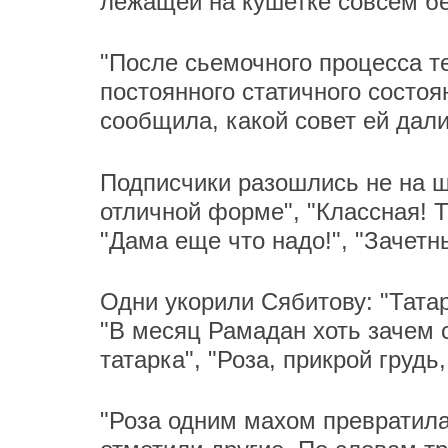
лежащей на кушетке совсем бе
"После сьемочного процесса те
постоянного статичного состоя
сообщила, какой совет ей дали
Подписчики разошлись не на ш
отличной форме", "Классная! Та
"Дама еще что надо!", "Зачетн
Одни укорили Сябитову: "Татар
"В месяц Рамадан хоть зачем с
татарка", "Роза, прикрой грудь
"Роза одним махом превратилас