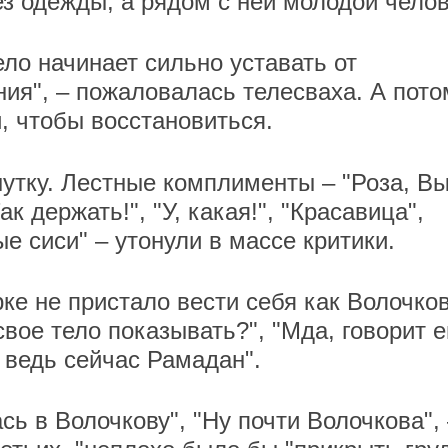
з одежды, а рядом с ней молодой челов
ло начинает сильно уставать от
ния", – пожаловалась телесваха. А пото
, чтобы восстановиться.
утку. Лестные комплименты – "Роза, Вы
к держать!", "У, какая!", "Красавица",
ые сиси" – утонули в массе критики.
ке не пристало вести себя как Волочков
вое тело показывать?", "Мда, говорит 
, ведь сейчас Рамадан".
ь в Волочкову", "Ну почти Волочкова",