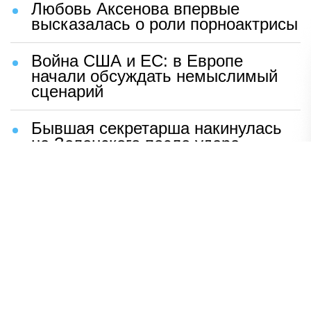
Любовь Аксенова впервые
высказалась о роли порноактрисы
Война США и ЕС: в Европе
начали обсуждать немыслимый
сценарий
Бывшая секретарша накинулась
на Зеленского после удара
возмездия ВС РФ
В Москве назвали ключевой
фактор завершения СВО
Мерц жаждет войны с Россией:
раскрыто — зачем
Иран разгромил логово