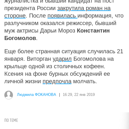
журналистка и бывший кандидат на пост
президента России
закрутила роман на
стороне
. После
появилась
информация, что
разлучником оказался режиссер, бывший
муж актрисы Дарьи Мороз
Константин
Богомолов
.
Еще более странная ситуация случилась 21
января. Виторган
ударил
Богомолова на
крыльце одной из столичных кофеен.
Ксения на фоне бурных обсуждений ее
личной жизни
предпочла
молчать.
Людмила ФОКАНОВА
|
16:29, 22 янв 2019
ПО ТЕМЕ