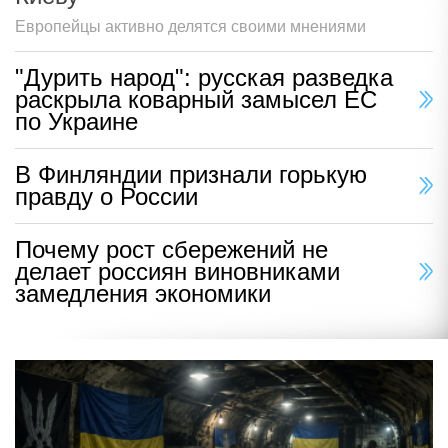
Европейцы активно делятся своими мнениями
"Дурить народ": русская разведка
раскрыла коварный замысел ЕС
по Украине
В Финляндии признали горькую
правду о России
Почему рост сбережений не
делает россиян виновниками
замедления экономики