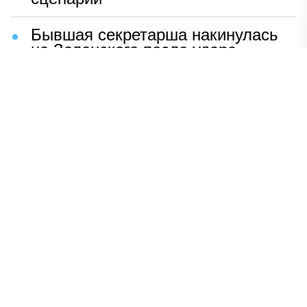
Бывшая секретарша накинулась
на Зеленского после удара
возмездия ВС РФ
В Москве назвали ключевой
фактор завершения СВО
Мерц жаждет войны с Россией:
раскрыто — зачем
Иран разгромил логово
американцев
НАВЕРХ
ПОЛНАЯ ВЕРСИЯ
Политика
Шоу-бизнес
Сад и огород
Экономика