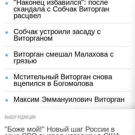
"Наконец избавился": после
скандала с Собчак Виторган
расцвел
Собчак устроили засаду с
Виторганом
Виторган смешал Малахова с
грязью
Мстительный Виторган снова
вцепился в Богомолова
Максим Эммануилович Виторган
ВЫБОР РЕДАКЦИИ
"Боже мой!" Новый шаг России в