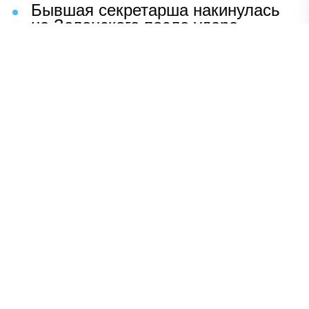
Бывшая секретарша накинулась
на Зеленского после удара
возмездия ВС РФ
В Москве назвали ключевой
фактор завершения СВО
Мерц жаждет войны с Россией:
раскрыто — зачем
Иран разгромил логово
американцев
НАВЕРХ
ПОЛНАЯ ВЕРСИЯ
Политика
Шоу-бизнес
Сад и огород
Экономика
Пресс-релизы