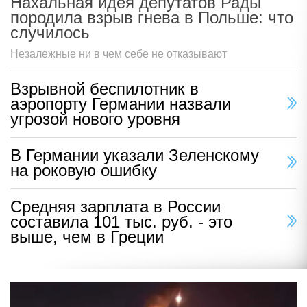
Нахальная идея депутатов Рады
породила взрыв гнева в Польше: что
случилось
Незалежные ни в чем себе не отказывают
Взрывной беспилотник в
аэропорту Германии назвали
угрозой нового уровня
В Германии указали Зеленскому
на роковую ошибку
Средняя зарплата в России
составила 101 тыс. руб. - это
выше, чем в Греции