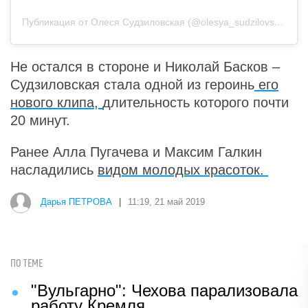
Публикация от Олеся Судзиловская (@olesya_sudzilovskaya)
2
Не остался в стороне и Николай Басков –
Судзиловская стала одной из героинь
его
нового клипа,
длительность которого почти
20 минут.
Ранее Алла Пугачева и Максим Галкин
насладились
видом молодых красоток.
Дарья ПЕТРОВА
|
11:19, 21 май 2019
ПО ТЕМЕ
"Вульгарно": Чехова парализовала
работу Кремля