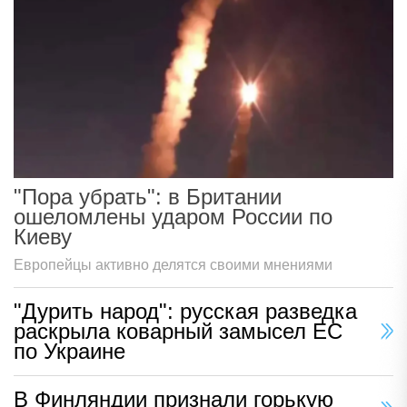
"Пора убрать": в Британии
ошеломлены ударом России по
Киеву
Европейцы активно делятся своими мнениями
"Дурить народ": русская разведка
раскрыла коварный замысел ЕС
по Украине
В Финляндии признали горькую