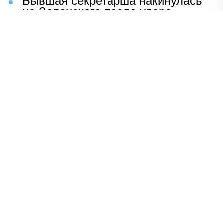
Бывшая секретарша накинулась
на Зеленского после удара
возмездия ВС РФ
В Москве назвали ключевой
фактор завершения СВО
Мерц жаждет войны с Россией:
раскрыто — зачем
Иран разгромил логово
американцев
НАВЕРХ
ПОЛНАЯ ВЕРСИЯ
Политика
Шоу-бизнес
Сад и огород
Экономика
Пресс-релизы