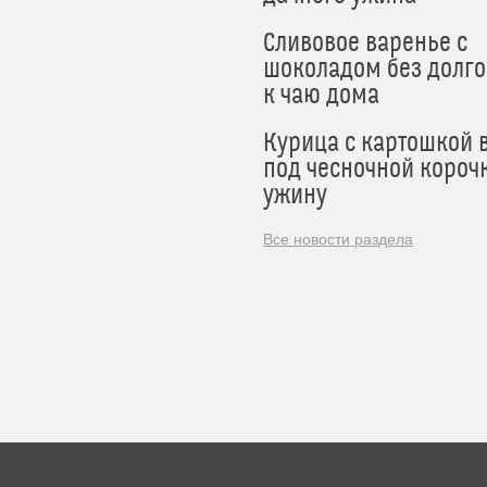
Сливовое варенье с
шоколадом без долго
к чаю дома
Курица с картошкой 
под чесночной короч
ужину
Все новости раздела