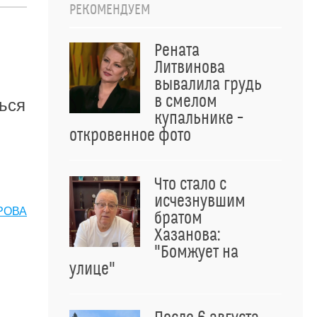
РЕКОМЕНДУЕМ
Рената
Литвинова
вывалила грудь
в смелом
ься
купальнике –
откровенное фото
Что стало с
исчезнувшим
РОВА
братом
Хазанова:
"Бомжует на
улице"