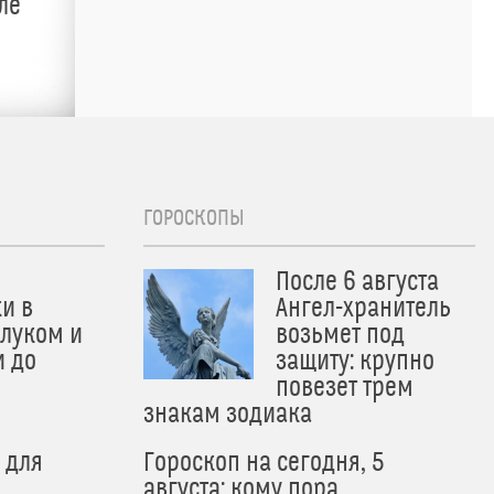
ле
ГОРОСКОПЫ
После 6 августа
и в
Ангел-хранитель
 луком и
возьмет под
и до
защиту: крупно
и
повезет трем
знакам зодиака
 для
Гороскоп на сегодня, 5
августа: кому пора