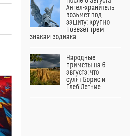
После 6 августа
Ангел-хранитель
возьмет под
защиту: крупно
повезет трем
знакам зодиака
Народные
приметы на 6
августа: что
сулят Борис и
Глеб Летние