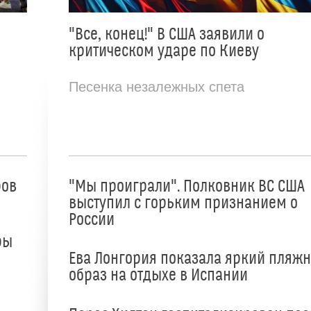
"Все, конец!" В США заявили о
критическом ударе по Киеву
Песенка незалежных спета
ров
"Мы проиграли". Полковник ВС США
выступил с горьким признанием о
России
ры
Ева Лонгория показала яркий пляж
образ на отдыхе в Испании