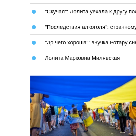
"Скучал": Лолита уехала к другу п
"Последствия алкоголя": странно
"До чего хороша": внучка Ротару сн
Лолита Марковна Милявская