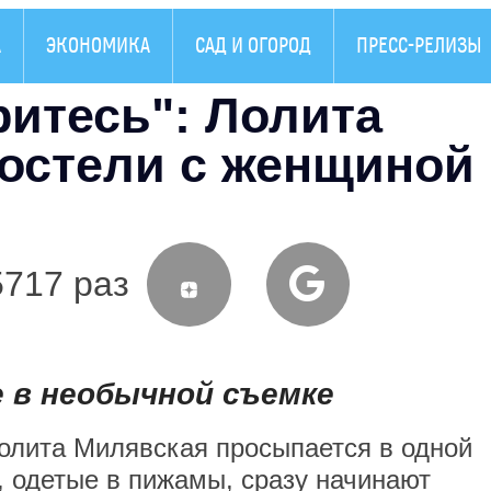
А
ЭКОНОМИКА
САД И ОГОРОД
ПРЕСС-РЕЛИЗЫ
ритесь": Лолита
постели с женщиной
5717 раз
е в необычной съемке
Лолита Милявская просыпается в одной
, одетые в пижамы, сразу начинают