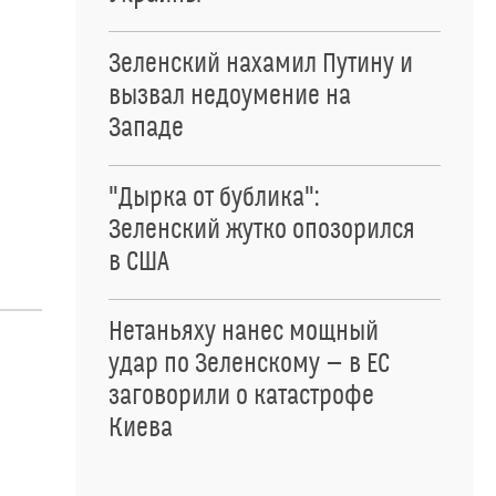
Зеленский нахамил Путину и
вызвал недоумение на
Западе
"Дырка от бублика":
Зеленский жутко опозорился
в США
Нетаньяху нанес мощный
удар по Зеленскому — в ЕС
заговорили о катастрофе
Киева