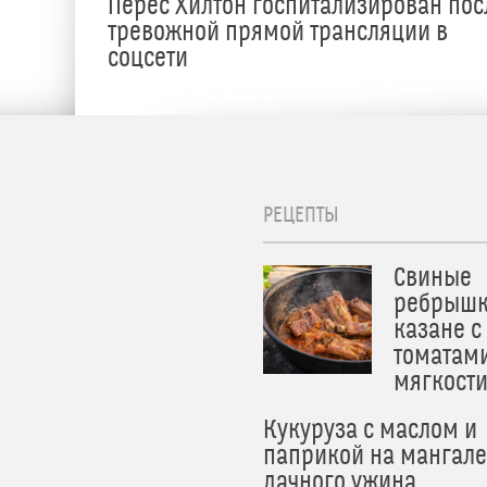
Перес Хилтон госпитализирован пос
тревожной прямой трансляции в
соцсети
РЕЦЕПТЫ
Свиные
ребрышк
казане с
томатам
мягкост
Кукуруза с маслом и
паприкой на мангале
дачного ужина