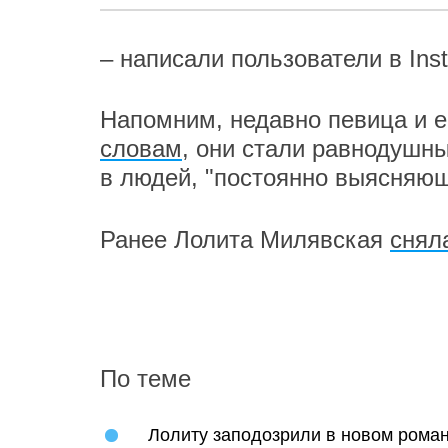
– написали пользователи в Ins
Напомним, недавно певица и е
словам
, они стали равнодушн
в людей, "постоянно выясняю
Ранее Лолита Милявская
снял
По теме
Лолиту заподозрили в новом рома