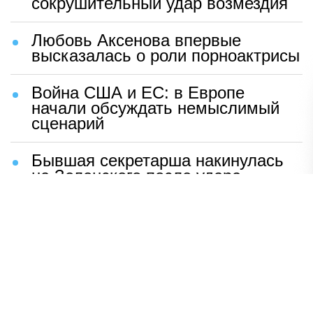
сокрушительный удар возмездия
Любовь Аксенова впервые
высказалась о роли порноактрисы
Война США и ЕС: в Европе
начали обсуждать немыслимый
сценарий
Бывшая секретарша накинулась
на Зеленского после удара
возмездия ВС РФ
В Москве назвали ключевой
фактор завершения СВО
Мерц жаждет войны с Россией:
раскрыто — зачем