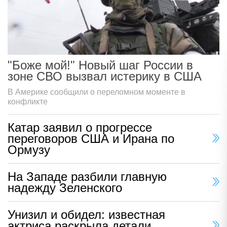
"Боже мой!" Новый шаг России в
зоне СВО вызвал истерику в США
В Америке сообщили о переломном моменте в
конфликте
Катар заявил о прогрессе
переговоров США и Ирана по
Ормузу
На Западе разбили главную
надежду Зеленского
Унизил и обидел: известная
актриса раскрыла детали