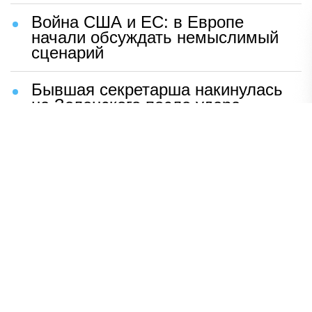
Война США и ЕС: в Европе
начали обсуждать немыслимый
сценарий
Бывшая секретарша накинулась
на Зеленского после удара
возмездия ВС РФ
В Москве назвали ключевой
фактор завершения СВО
Мерц жаждет войны с Россией:
раскрыто — зачем
Иран разгромил логово
американцев