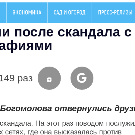
А
ЭКОНОМИКА
САД И ОГОРОД
ПРЕСС-РЕЛИЗЫ
и после скандала с
рафиями
149 раз
Богомолова отвернулись друз
 скандала. На этот раз поводом послужи
 сетях, где она высказалась против