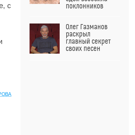
е, с
поклонников
Олег Газманов
раскрыл
главный секрет
и
своих песен
РОВА