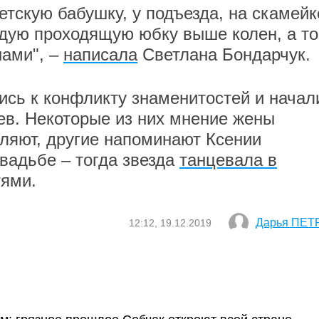
тскую бабушку, у подъезда, на скамейк
ую проходящую юбку выше колен, а то
нами", –
написала
Светлана Бондарчук.
сь к конфликту знаменитостей и начал
ев. Некоторые из них мнение жены
ляют, другие напоминают Ксении
свадьбе – тогда звезда
танцевала в
тями.
Дарья ПЕТ
12:12, 19.12.2019