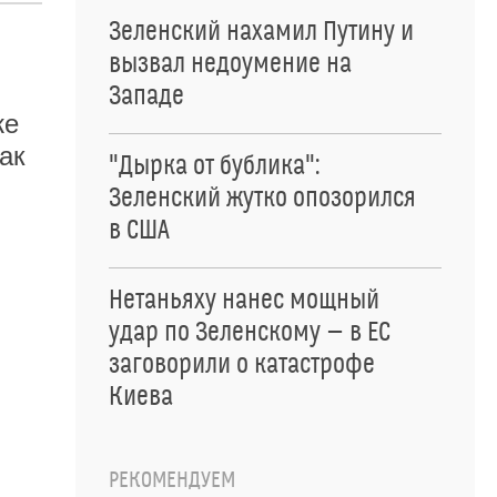
Зеленский нахамил Путину и
вызвал недоумение на
Западе
же
ак
"Дырка от бублика":
Зеленский жутко опозорился
в США
Нетаньяху нанес мощный
удар по Зеленскому — в ЕС
заговорили о катастрофе
Киева
РЕКОМЕНДУЕМ