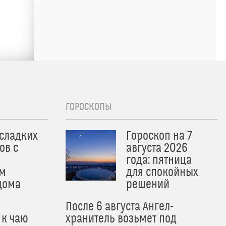
ГОРОСКОПЫ
 сладких
Гороскоп на 7
ов с
августа 2026
года: пятница
м
для спокойных
дома
решений
После 6 августа Ангел-
 к чаю
хранитель возьмет под