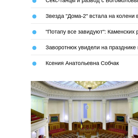
Секс-танцы и развод с Богомоловы
Звезда "Дома-2" встала на колени
"Потапу все завидуют": Каменских
Заворотнюк увидели на празднике 
Ксения Анатольевна Собчак