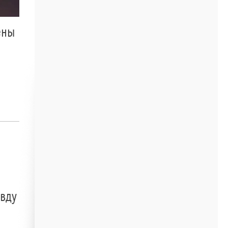
ены
авду