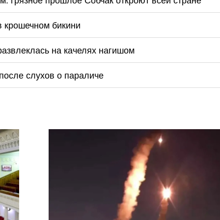
м: грязное прошлое Собчак откроют всей стране
 в крошечном бикини
 развлеклась на качелях нагишом
после слухов о параличе