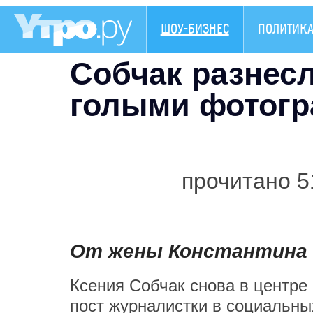
ШОУ-БИЗНЕС
ПОЛИТИК
Собчак разнесл
голыми фотог
прочитано 5
От жены Константина 
Ксения Собчак снова в центре
пост журналистки в социальных