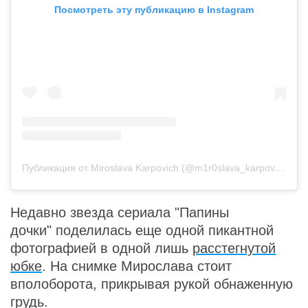
Посмотреть эту публикацию в Instagram
Публикация от Miroslava Karpovich (@m1r0slava_karpovich)
20
Недавно звезда сериала "Папины
дочки" поделилась еще одной пикантной
фотографией в одной лишь
расстегнутой
юбке
. На снимке Мирослава стоит
вполоборота, прикрывая рукой обнаженную
грудь.