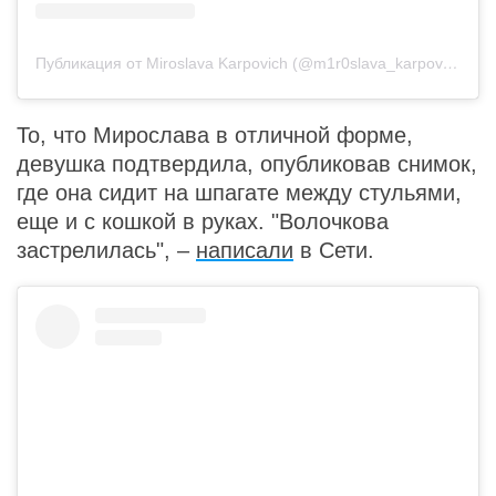
Публикация от Miroslava Karpovich (@m1r0slava_karpovich)
10
То, что Мирослава в отличной форме,
девушка подтвердила, опубликовав снимок,
где она сидит на шпагате между стульями,
еще и с кошкой в руках. "Волочкова
застрелилась", –
написали
в Сети.