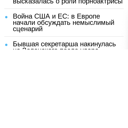
высказалась о роли порноактрисы
Война США и ЕС: в Европе
начали обсуждать немыслимый
сценарий
Бывшая секретарша накинулась
на Зеленского после удара
возмездия ВС РФ
В Москве назвали ключевой
фактор завершения СВО
Мерц жаждет войны с Россией:
раскрыто — зачем
Иран разгромил логово
американцев