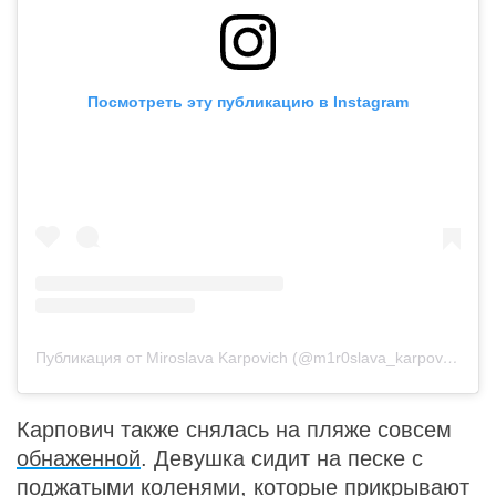
Посмотреть эту публикацию в Instagram
Публикация от Miroslava Karpovich (@m1r0slava_karpovich)
2 
Карпович также снялась на пляже совсем
обнаженной
. Девушка сидит на песке с
поджатыми коленями, которые прикрывают