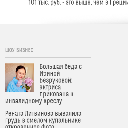
101 тыс. руб. - это выше, чем в Греци
ШОУ-БИЗНЕС
Большая беда с
Ириной
Безруковой:
актриса
прикована к
инвалидному креслу
Рената Литвинова вывалила
грудь в смелом купальнике –
откровенное фото