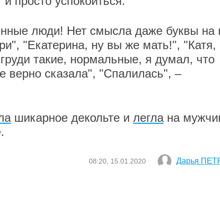
 и просто успокоиться.
енные люди! Нет смысла даже буквы на 
ри", "Екатерина, ну вы же мать!", "Катя,
 груди такие, нормальные, я думал, что
се верно сказала", "Спалилась", –
ла
шикарное декольте и
легла
на мужчи
е.
Дарья ПЕТ
08:20, 15.01.2020