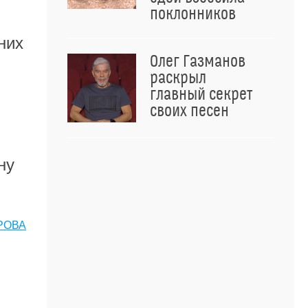
поклонников
них
Олег Газманов
раскрыл
главный секрет
своих песен
ну
РОВА