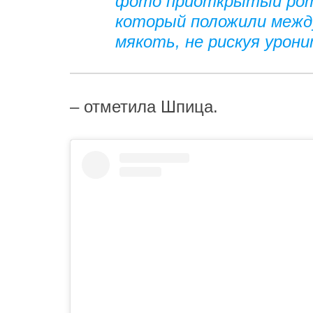
фото приоткрытый рот
который положили межд
мякоть, не рискуя уронит
– отметила Шпица.