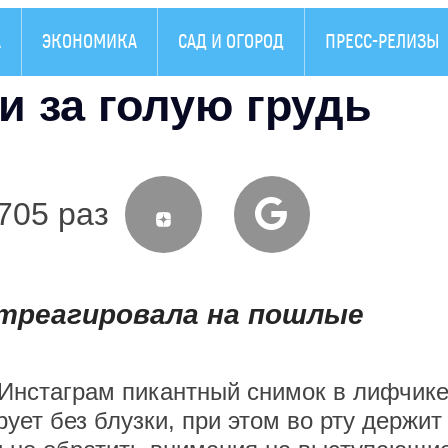
А
ЭКОНОМИКА
САД И ОГОРОД
ПРЕСС-РЕЛИЗЫ
 за голую грудь
705 раз
отреагировала на пошлые
Инстаграм пикантный снимок в лифчике
рует без блузки, при этом во рту держит