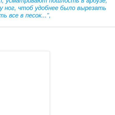
, усматривают пошлость в арбузе,
у ног, чтоб удобнее было вырезать
ь все в песок...",