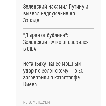
Зеленский нахамил Путину и
вызвал недоумение на
Западе
"Дырка от бублика":
Зеленский жутко опозорился
в США
Нетаньяху нанес мощный
удар по Зеленскому — в ЕС
заговорили о катастрофе
Киева
РЕКОМЕНДУЕМ