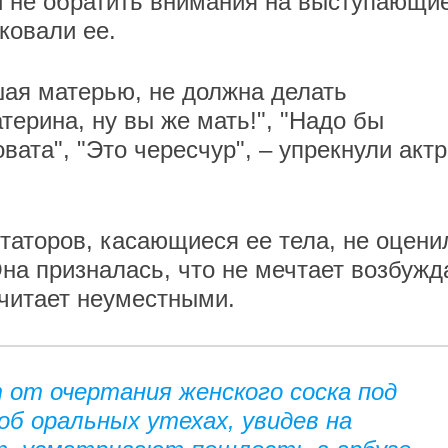
и не обратить внимания на выступающи
ковали ее.
ая матерью, не должна делать
ерина, ну вы же мать!", "Надо бы
вата", "Это чересчур", – упрекнули акт
аторов, касающиеся ее тела, не оцени
на призналась, что не мечтает возбужд
читает неуместными.
 от очертания женского соска под
б оральных утехах, увидев на