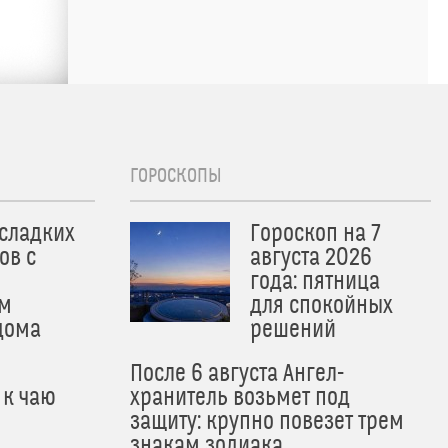
ГОРОСКОПЫ
 сладких
Гороскоп на 7
ов с
августа 2026
года: пятница
м
для спокойных
дома
решений
После 6 августа Ангел-
 к чаю
хранитель возьмет под
защиту: крупно повезет трем
знакам зодиака