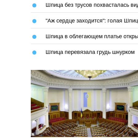
Шпица без трусов похвасталась ви
"Аж сердце заходится": голая Шпи
Шпица в облегающем платье откры
Шпица перевязала грудь шнурком