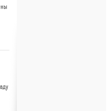
ены
авду