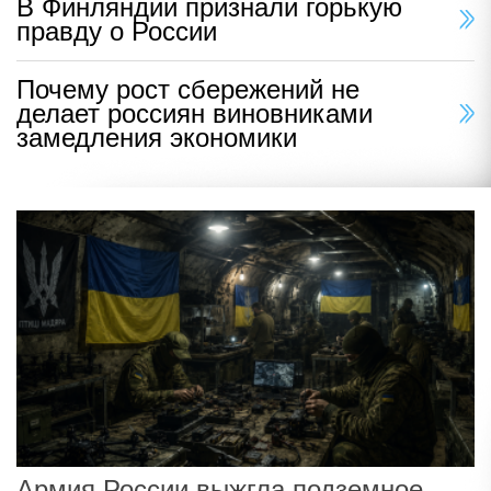
В Финляндии признали горькую
правду о России
Почему рост сбережений не
делает россиян виновниками
замедления экономики
Армия России выжгла подземное