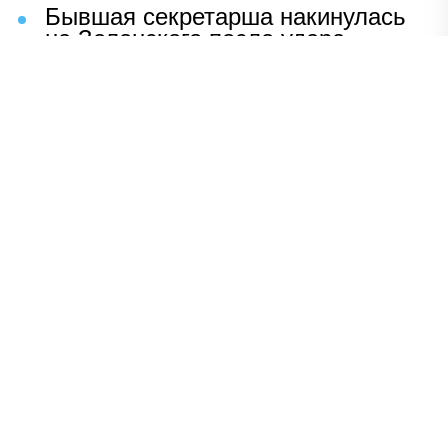
Бывшая секретарша накинулась
на Зеленского после удара
возмездия ВС РФ
В Москве назвали ключевой
фактор завершения СВО
Мерц жаждет войны с Россией:
раскрыто — зачем
Иран разгромил логово
американцев
НАВЕРХ
ПОЛНАЯ ВЕРСИЯ
Политика
Шоу-бизнес
Сад и огород
Экономика
Пресс-релизы