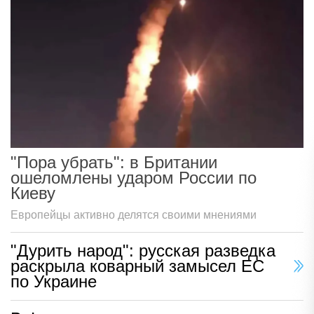
"Пора убрать": в Британии
ошеломлены ударом России по
Киеву
Европейцы активно делятся своими мнениями
"Дурить народ": русская разведка
раскрыла коварный замысел ЕС
по Украине