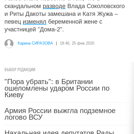
скандальном
разводе
Влада Соколовского
и Риты Дакоты замешана и Катя Жужа –
певец
изменял
беременной жене с
участницей "Дома-2".
Карина СИРАЗОВА
|
18:46, 25 фев 2020
ВЫБОР РЕДАКЦИИ
"Пора убрать": в Британии
ошеломлены ударом России по
Киеву
Армия России выжгла подземное
логово ВСУ
Нахальная идея депутатов Рады