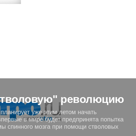
стволовую" революцию
планирует уже этим летом начать
впервые в мире будет предпринята попытка
мы спинного мозга при помощи стволовых