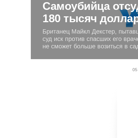
Самоубийца отсу
180 тысяч долла
Британец Майкл Декстер, пытав
суд иск против спасших его враче
не сможет больше возиться в са
05