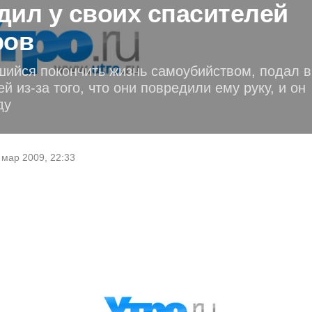
дил у своих спасителей
ров
шийся покончить жизнь самоубийством, подал в
й из-за того, что они повредили ему руку, и он
ду
 мар 2009, 22:33