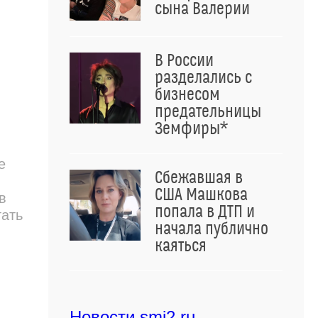
сына Валерии
В России
разделались с
бизнесом
предательницы
Земфиры*
е
Сбежавшая в
США Машкова
в
попала в ДТП и
тать
начала публично
каяться
Новости smi2.ru