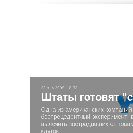
23 янв 2009, 18:33
Штаты готовят "
Одна из американских компаний 
беспрецедентный эксперимент: 
вылечить пострадавших от трав
клеток