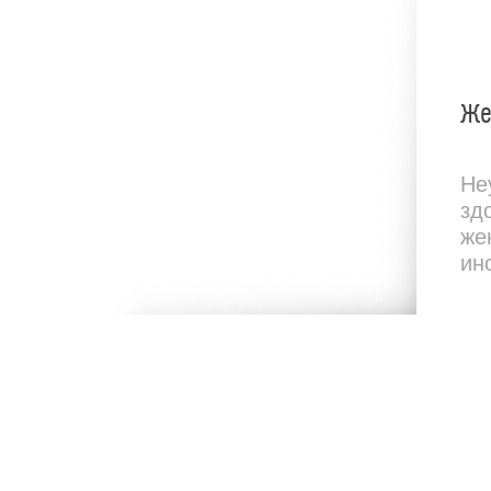
Же
Не
зд
же
ин