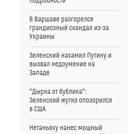
подробности
В Варшаве разгорелся
грандиозный скандал из-за
Украины
Зеленский нахамил Путину и
вызвал недоумение на
Западе
"Дырка от бублика":
Зеленский жутко опозорился
в США
Нетаньяху нанес мощный