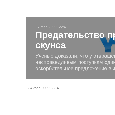
27 фев 2009, 22:41
Предательство п
скунса
Ученые доказали, что у отвращ
несправедливым поступкам один 
оскорбительное предложение вы
24 фев 2009, 22:41