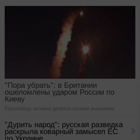
"Пора убрать": в Британии
ошеломлены ударом России по
Киеву
Европейцы активно делятся своими мнениями
"Дурить народ": русская разведка
раскрыла коварный замысел ЕС
по Украине