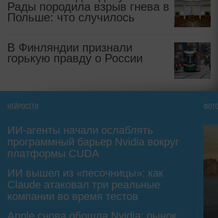
Рады породила взрыв гнева в
Польше: что случилось
В Финляндии признали
горькую правду о России
НЕЙРОСЕТИ
ФОТ
ИИ-агенты начали ослаблять
программный барьер Nvidia вокруг
платформы CUDA
ИИ вышел из «песочницы»: как
Claude атаковал три реальные
компании во время тестов
Apple снова обошла Nvidia: рынок