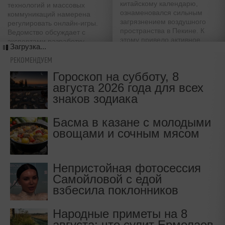
китайскому календарю,
технологий и массовых
ознаменовался сильным
коммуникаций намерена
загрязнением воздушного
регулировать онлайн-игры.
пространства в Пекине. К
Ведомство обсуждает с
этому привело активное
экспертами разработку
Загрузка...
использование пиротехники
подходов по осуществлению
этой меры
РЕКОМЕНДУЕМ
Гороскоп на субботу, 8
августа 2026 года для всех
знаков зодиака
Басма в казане с молодыми
овощами и сочным мясом
Непристойная фотосессия
Самойловой с едой
взбесила поклонников
Народные приметы на 8
августа: что сулит Ермолаев