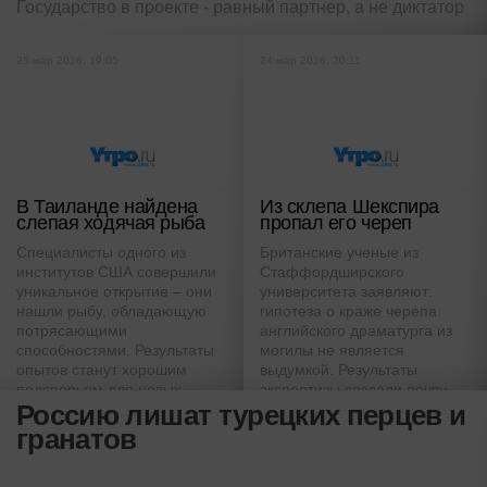
Государство в проекте - равный партнер, а не диктатор
25 мар 2016, 19:05
24 мар 2016, 20:11
В Таиланде найдена
Из склепа Шекспира
слепая ходячая рыба
пропал его череп
Специалисты одного из
Британские ученые из
институтов США совершили
Стаффордширского
уникальное открытие – они
университета заявляют:
нашли рыбу, обладающую
гипотеза о краже черепа
потрясающими
английского драматурга из
способностями. Результаты
могилы не является
опытов станут хорошим
выдумкой. Результаты
подспорьем для новых
экспертизы создали почву
Россию лишат турецких перцев и
экспериментов
для новых споров и
дискуссий
гранатов