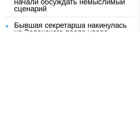
начали обсуждать немыслимый
сценарий
Бывшая секретарша накинулась
на Зеленского после удара
возмездия ВС РФ
В Москве назвали ключевой
фактор завершения СВО
Мерц жаждет войны с Россией:
раскрыто — зачем
Иран разгромил логово
американцев
НАВЕРХ
ПОЛНАЯ ВЕРСИЯ
Политика
Шоу-бизнес