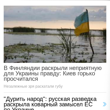
В Финляндии раскрыли неприятную
для Украины правду: Киев горько
просчитался
Незалежные зря раскатали губу
"Дурить народ": русская разведка
раскрыла коварный замысел ЕС
по Украине