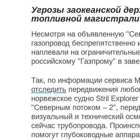
Угрозы заокеанской де
топливной магистрали
Несмотря на объявленную "Сев
газопровод беспрепятственно 
наплевали на ограничительны
российскому "Газпрому" в зав
Так, по информации сервиса Ma
отследить
передвижения любого
норвежское судно Stril Explor
"Северным потоком – 2", пере
визуальный и технический осм
сейчас трубопровода. Проинсп
помогут глубоководные аппар