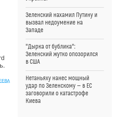
Зеленский нахамил Путину и
вызвал недоумение на
Западе
"Дырка от бублика":
Зеленский жутко опозорился
rd
в США
ль.
Нетаньяху нанес мощный
ЕЕВА
удар по Зеленскому — в ЕС
заговорили о катастрофе
Киева