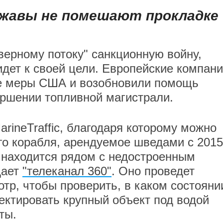
ржавы не помешают прокладке
ерному потоку" санкционную войну,
идет к своей цели. Европейские компан
е меры США и возобновили помощь
ершении топливной магистрали.
rineTraffic, благодаря которому можно
 корабля, арендуемое шведами с 2015 
er находится рядом с недостроенным
дает
"телеканал 360"
. Оно проведет
отр, чтобы проверить, в каком состояни
ектировать крупный объект под водой
аты.