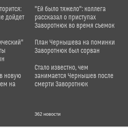
торится:
"Ей было тяжело": коллега
не дойдет
рассказал о приступах
Заворотнюк во время съемок
ический"
План Чернышева на поминки
ты
Заворотнюк был сорван
ян
Стало известно, чем
 в новую
занимается Чернышев после
лем на
смерти Заворотнюк
362
новости