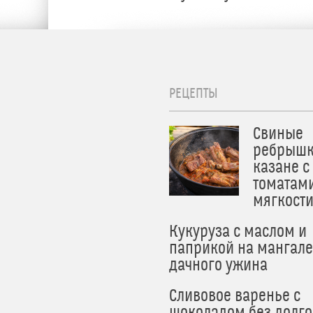
РЕЦЕПТЫ
Свиные
ребрышк
казане с
томатам
мягкост
Кукуруза с маслом и
паприкой на мангале
дачного ужина
Сливовое варенье с
шоколадом без долго