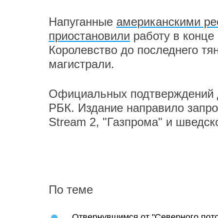
Напуганные
американскими ре
приостановили
работу в конце 
Королевство до последнего тя
магистрали.
Официальных подтверждений 
РБК. Издание направило запро
Stream 2, "Газпрома" и шведс
По теме
Отвернувшимся от "Северного пото