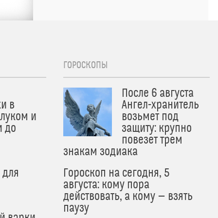
ГОРОСКОПЫ
После 6 августа
и в
Ангел-хранитель
 луком и
возьмет под
и до
защиту: крупно
и
повезет трем
знакам зодиака
 для
Гороскоп на сегодня, 5
августа: кому пора
действовать, а кому — взять
паузу
й варки