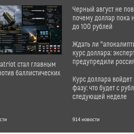
Черный август не пов
почему доллар пока 
до 100 рублей
Ждать ли "апокалипт
курс доллара: экспер
предупредили росси
atriot стал главным
отив баллистических
Курс доллара войдет
фазу: что будет с руб
следующей неделе
сти
914
новости