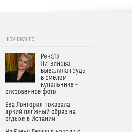
ШОУ-БИЗНЕС
Рената
Литвинова
вывалила грудь
в смелом
купальнике –
откровенное фото
Ева Лонгория показала
яркий пляжный образ на
отдыхе в Испании
На Елену Летучую напали с