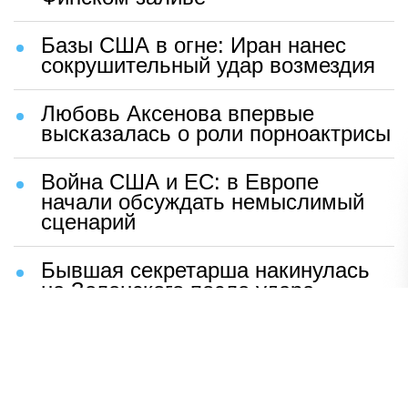
Базы США в огне: Иран нанес
сокрушительный удар возмездия
Любовь Аксенова впервые
высказалась о роли порноактрисы
Война США и ЕС: в Европе
начали обсуждать немыслимый
сценарий
Бывшая секретарша накинулась
на Зеленского после удара
возмездия ВС РФ
В Москве назвали ключевой
фактор завершения СВО