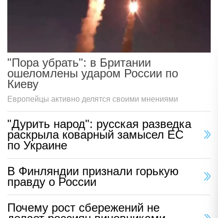
"Пора убрать": в Британии
ошеломлены ударом России по
Киеву
Европейцы активно делятся своими мнениями
"Дурить народ": русская разведка
раскрыла коварный замысел ЕС
по Украине
В Финляндии признали горькую
правду о России
Почему рост сбережений не