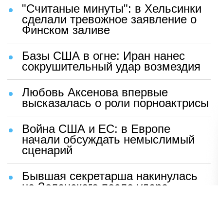
"Считаные минуты": в Хельсинки
сделали тревожное заявление о
Финском заливе
Базы США в огне: Иран нанес
сокрушительный удар возмездия
Любовь Аксенова впервые
высказалась о роли порноактрисы
Война США и ЕС: в Европе
начали обсуждать немыслимый
сценарий
Бывшая секретарша накинулась
на Зеленского после удара
возмездия ВС РФ