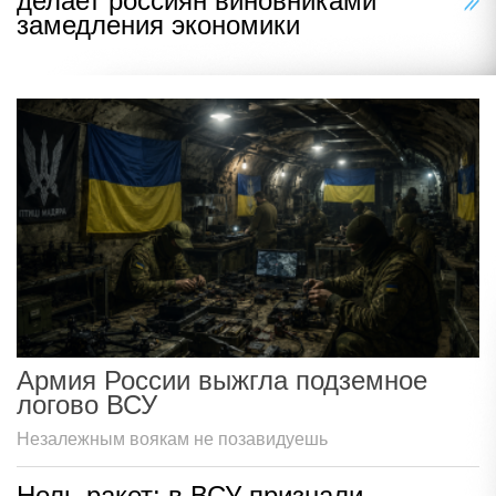
делает россиян виновниками
замедления экономики
Армия России выжгла подземное
логово ВСУ
Незалежным воякам не позавидуешь
Ноль ракет: в ВСУ признали