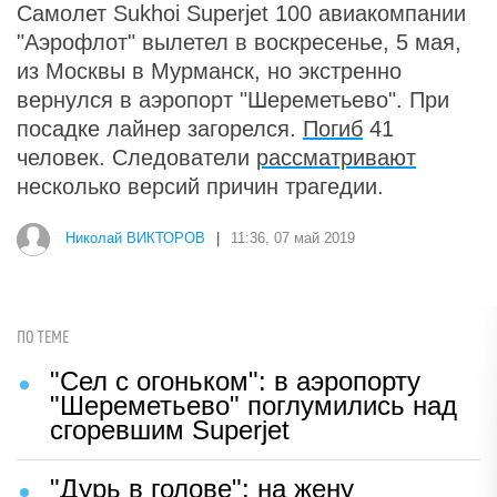
Самолет Sukhoi Superjet 100 авиакомпании
"Аэрофлот" вылетел в воскресенье, 5 мая,
из Москвы в Мурманск, но экстренно
вернулся в аэропорт "Шереметьево". При
посадке лайнер загорелся.
Погиб
41
человек. Следователи
рассматривают
несколько версий причин трагедии.
Николай ВИКТОРОВ
|
11:36, 07 май 2019
ПО ТЕМЕ
"Сел с огоньком": в аэропорту
"Шереметьево" поглумились над
сгоревшим Superjet
"Дурь в голове": на жену