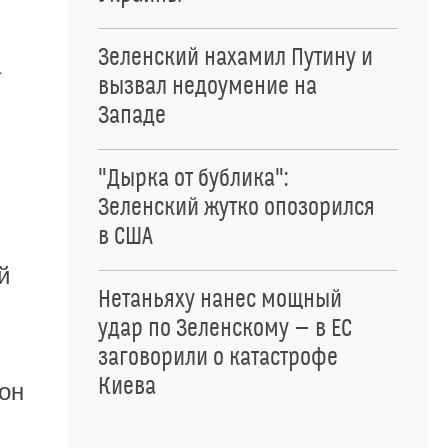
Зеленский нахамил Путину и
а
вызвал недоумение на
Западе
"Дырка от бублика":
Зеленский жутко опозорился
в США
й
Нетаньяху нанес мощный
удар по Зеленскому — в ЕС
заговорили о катастрофе
Киева
он