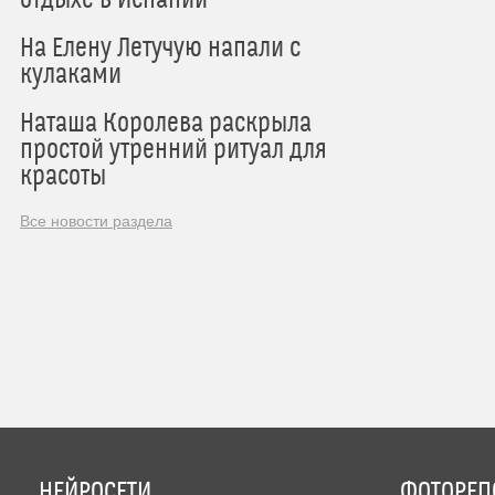
отдыхе в Испании
На Елену Летучую напали с
кулаками
Наташа Королева раскрыла
простой утренний ритуал для
красоты
Все новости раздела
НЕЙРОСЕТИ
ФОТОРЕП