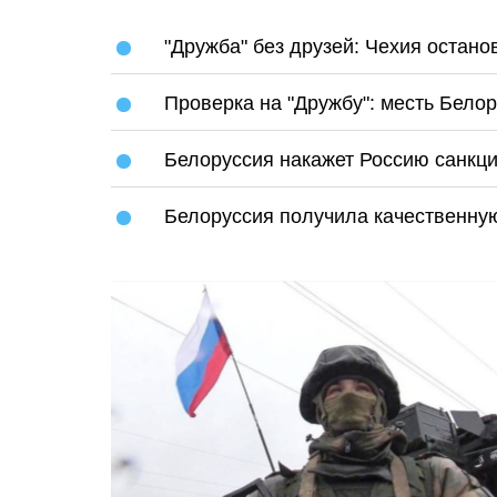
"Дружба" без друзей: Чехия остан
Проверка на "Дружбу": месть Бело
Белоруссия накажет Россию санкц
Белоруссия получила качественну