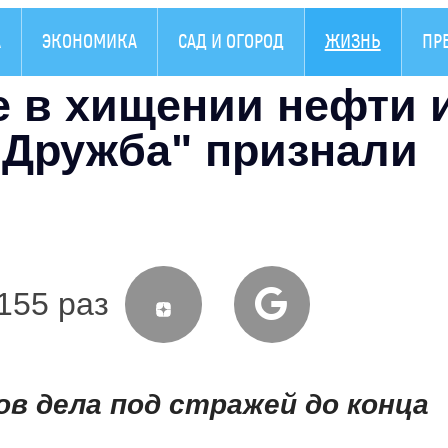
А
ЭКОНОМИКА
САД И ОГОРОД
ЖИЗНЬ
ПР
 в хищении нефти 
"Дружба" признали
155 раз
в дела под стражей до конца