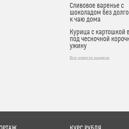
Сливовое варенье с
шоколадом без долго
к чаю дома
Курица с картошкой 
под чесночной короч
ужину
Все новости раздела
ОРТАЖ
КУРС РУБЛЯ