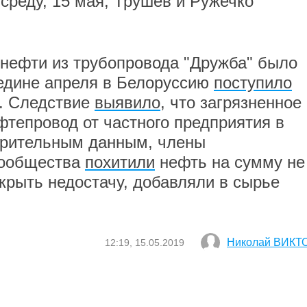
среду, 15 мая, Трушев и Ружечко
 нефти из трубопровода "Дружба" было
ередине апреля в Белоруссию
поступило
Ф. Следствие
выявило
, что загрязненное
фтепровод от частного предприятия в
арительным данным, члены
сообщества
похитили
нефть на сумму не
крыть недостачу, добавляли в сырье
Николай ВИКТ
12:19, 15.05.2019