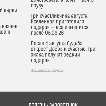
действовать, а кому — взять
паузу
й варки
Три счастливчика августа:
Вселенная приготовила
в казане
подарок — все изменится
кой к
после 05.08.26
После 4 августа Судьба
откроет Дверь к счастью: три
знака получат редкий
подарок
Все новости раздела
БОЛЕЗНЬ ЗАВОРОТНЮК