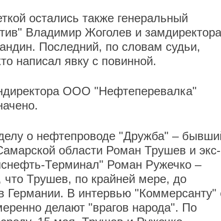
ткой остались также генеральный
тив" Владимир Жоголев и замдиректор
ндин. Последний, по словам судьи,
то написал явку с повинной.
ендиректора ООО "Нефтеперевалка"
начено.
делу о нефтепроводе "Дружба" – бывши
Самарской области Роман Трушев и экс-
снефть-Терминал" Роман Ружечко –
 что Трушев, по крайней мере, до
в Германии. В интервью "Коммерсанту" 
меренно делают "врагов народа". По