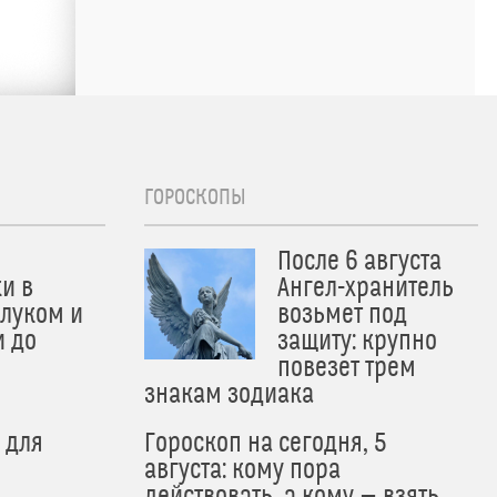
ГОРОСКОПЫ
После 6 августа
и в
Ангел-хранитель
 луком и
возьмет под
и до
защиту: крупно
и
повезет трем
знакам зодиака
 для
Гороскоп на сегодня, 5
августа: кому пора