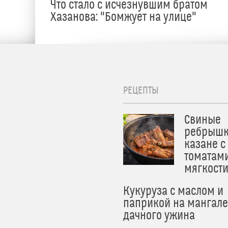
Что стало с исчезнувшим братом
Хазанова: "Бомжует на улице"
РЕЦЕПТЫ
Свиные
ребрышк
казане с
томатам
мягкост
Кукуруза с маслом и
паприкой на мангале
дачного ужина