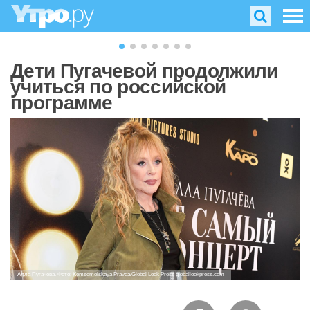
Дети Пугачевой продолжили
учиться по российской
программе
Алла Пугачева. Фото: Komsomolskaya Pravda/Global Look Press globallookpress.com