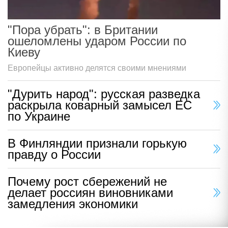
"Пора убрать": в Британии
ошеломлены ударом России по
Киеву
Европейцы активно делятся своими мнениями
"Дурить народ": русская разведка
раскрыла коварный замысел ЕС
по Украине
В Финляндии признали горькую
правду о России
Почему рост сбережений не
делает россиян виновниками
замедления экономики