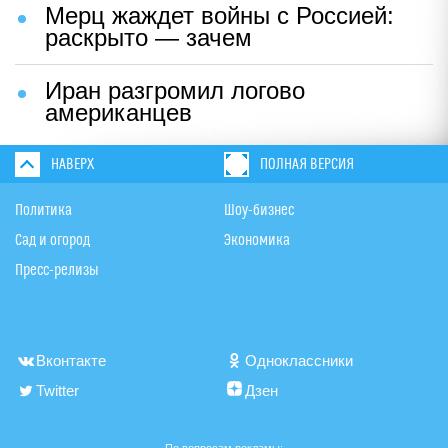
Мерц жаждет войны с Россией:
раскрыто — зачем
Иран разгромил логово
американцев
НАВЕРХ
ПОЛНАЯ ВЕРСИЯ
Политика
Шоу-бизнес
Сад и огород
Экономика
Пресс-релизы
Вконтакте
Одноклассники
Twitter
Дзен