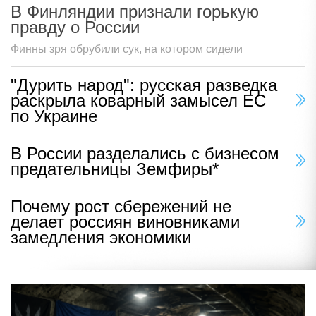
В Финляндии признали горькую
правду о России
Финны зря обрубили сук, на котором сидели
"Дурить народ": русская разведка
раскрыла коварный замысел ЕС
по Украине
В России разделались с бизнесом
предательницы Земфиры*
Почему рост сбережений не
делает россиян виновниками
замедления экономики