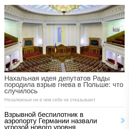
Нахальная идея депутатов Рады
породила взрыв гнева в Польше: что
случилось
Незалежные ни в чем себе не отказывают
Взрывной беспилотник в
аэропорту Германии назвали
угрозой нового уровня