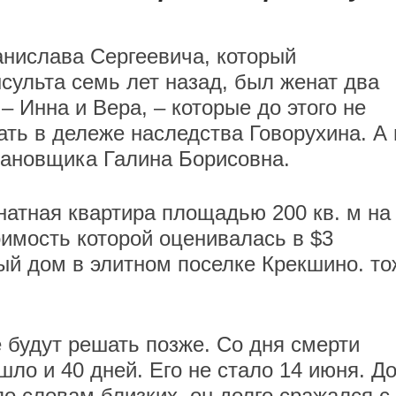
анислава Сергеевича, который
сульта семь лет назад, был женат два
 – Инна и Вера, – которые до этого не
ть в дележе наследства Говорухина. А 
становщика Галина Борисовна.
атная квартира площадью 200 кв. м на
оимость которой оценивалась в $3
ый дом в элитном поселке Крекшино. то
 будут решать позже. Со дня смерти
ло и 40 дней. Его не стало 14 июня. Д
по словам близких, он долго сражался с