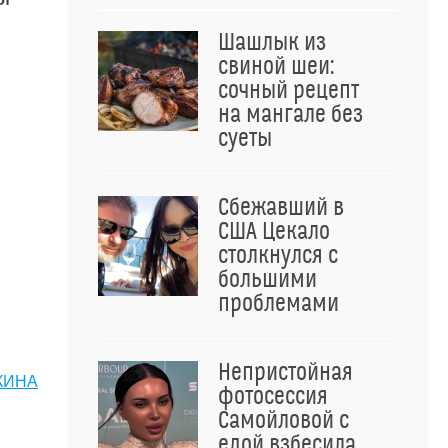
Шашлык из
свиной шеи:
сочный рецепт
на мангале без
суеты
Сбежавший в
США Цекало
столкнулся с
большими
проблемами
Непристойная
КИНА
фотосессия
Самойловой с
едой взбесила