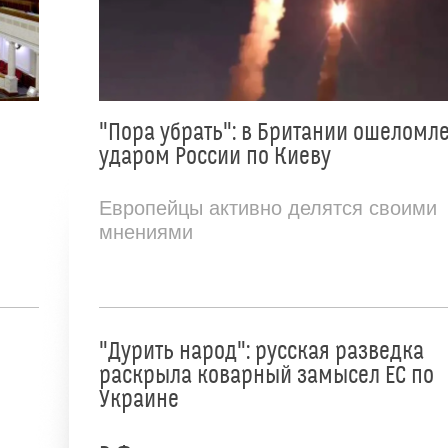
"Пора убрать": в Британии ошеломл
ударом России по Киеву
Европейцы активно делятся своими
мнениями
"Дурить народ": русская разведка
раскрыла коварный замысел ЕС по
Украине