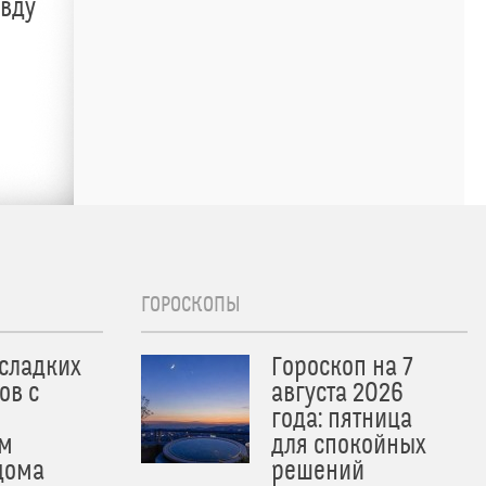
авду
ГОРОСКОПЫ
 сладких
Гороскоп на 7
ов с
августа 2026
года: пятница
м
для спокойных
дома
решений