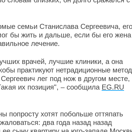
комые семьи Станислава Сергеевича, ег
мог бы жить и дальше, если бы его жена
авильное лечение.
учших врачей, лучшие клиники, а она
якобы практикуют нетрадиционные мето
Сергеевич лег под нож в другом месте, 
Такая их позиция", – сообщила
EG.RU
ны попросту хотят побольше оттяпать
 жаловаться: два года назад назад
 ее сыну квартиру на юго-западе Москв