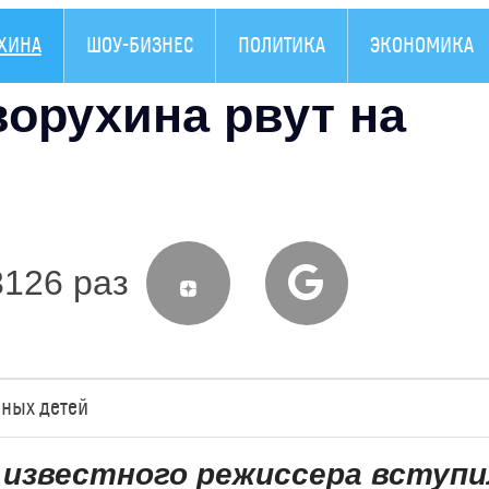
УХИНА
ШОУ-БИЗНЕС
ПОЛИТИКА
ЭКОНОМИКА
орухина рвут на
3126 раз
чных детей
 известного режиссера вступи