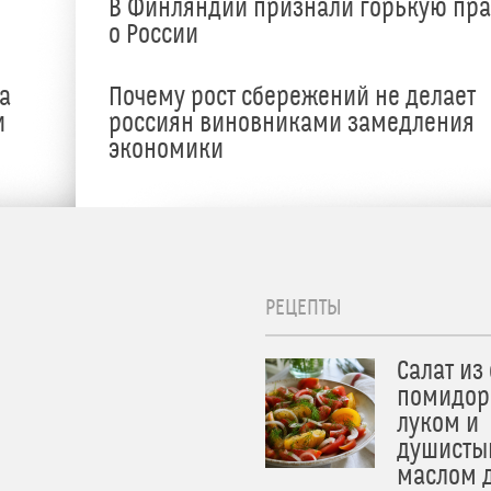
В Финляндии признали горькую пр
о России
а
Почему рост сбережений не делает
и
россиян виновниками замедления
экономики
РЕЦЕПТЫ
Салат из
помидор
луком и
душисты
маслом 