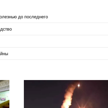
болезнью до последнего
едство
айны