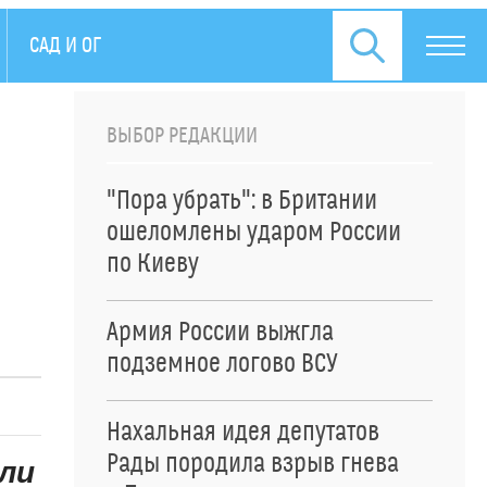
САД И ОГОРОД
ПРЕСС-РЕЛИЗЫ
ВЫБОР РЕДАКЦИИ
"Пора убрать": в Британии
ошеломлены ударом России
по Киеву
Армия России выжгла
подземное логово ВСУ
Нахальная идея депутатов
Рады породила взрыв гнева
ли