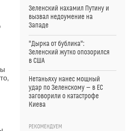
Зеленский нахамил Путину и
вызвал недоумение на
Западе
о
"Дырка от бублика":
Зеленский жутко опозорился
в США
ды
то,
Нетаньяху нанес мощный
удар по Зеленскому — в ЕС
заговорили о катастрофе
Киева
РЕКОМЕНДУЕМ
ы