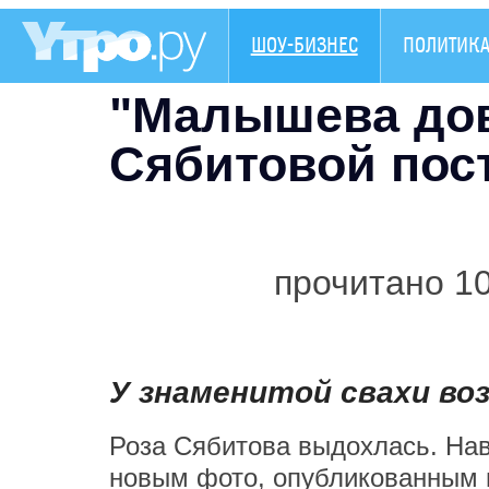
ШОУ-БИЗНЕС
ПОЛИТИК
"Малышева дов
Сябитовой пос
прочитано 1
У знаменитой свахи во
Роза Сябитова выдохлась. Нав
новым фото, опубликованным в