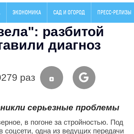
А
ЭКОНОМИКА
САД И ОГОРОД
ПРЕСС-РЕЛИЗЫ
ела": разбитой
тавили диагноз
0279 раз
зникли серьезные проблемы
ерное, в погоне за стройностью. Под
 соцсети, одна из ведущих передачи