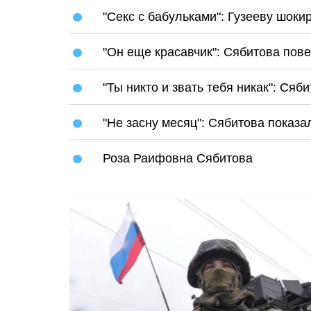
"Секс с бабульками": Гузееву шок
"Он еще красавчик": Сябитова пов
"Ты никто и звать тебя никак": Сяб
"Не засну месяц": Сябитова показа
Роза Раифовна Сябитова