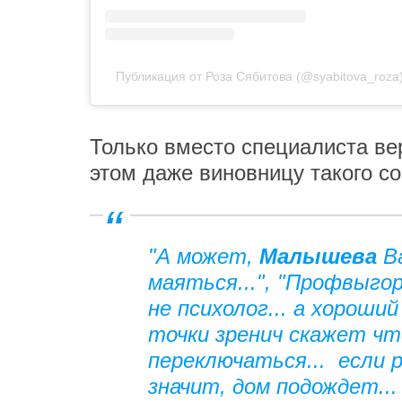
Публикация от Роза Сябитова (@syabitova_roza
Только вместо специалиста ве
этом даже виновницу такого с
"А может,
Малышева
В
маяться...", "Профвыгор
не психолог... а хороши
точки зренич скажет что
переключаться... если 
значит, дом подождет..