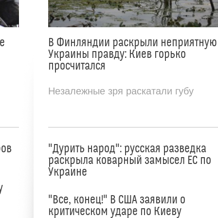
е
В Финляндии раскрыли неприятную
Украины правду: Киев горько
просчитался
Незалежные зря раскатали губу
ров
"Дурить народ": русская разведка
раскрыла коварный замысел ЕС по
Украине
у
"Все, конец!" В США заявили о
критическом ударе по Киеву