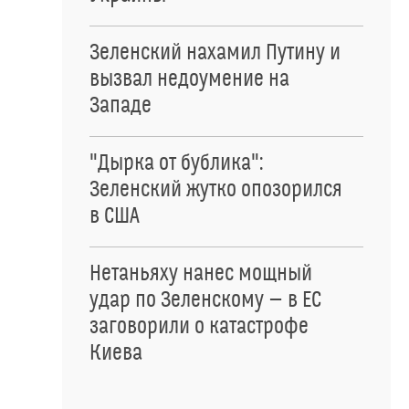
Зеленский нахамил Путину и
вызвал недоумение на
Западе
"Дырка от бублика":
Зеленский жутко опозорился
в США
Нетаньяху нанес мощный
удар по Зеленскому — в ЕС
заговорили о катастрофе
Киева