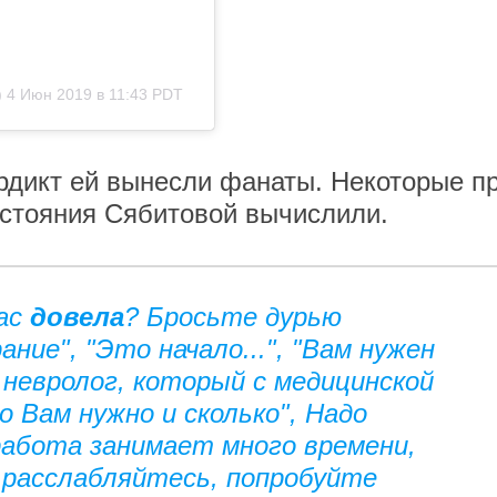
)
4 Июн 2019 в 11:43 PDT
рдикт ей вынесли фанаты. Некоторые п
остояния Сябитовой вычислили.
ас
довела
? Бросьте дурью
ание", "Это начало...", "Вам нужен
й невролог, который с медицинской
 Вам нужно и сколько", Надо
работа занимает много времени,
. расслабляйтесь, попробуйте