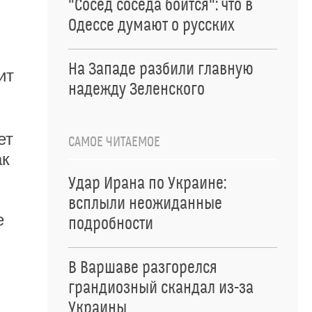
"Сосед соседа боится": что в
Одессе думают о русских
На Западе разбили главную
ит
надежду Зеленского
ет
САМОЕ ЧИТАЕМОЕ
ак
Удар Ирана по Украине:
всплыли неожиданные
е
подробности
В Варшаве разгорелся
грандиозный скандал из-за
Украины