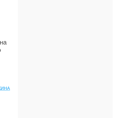
она
о
КИНА