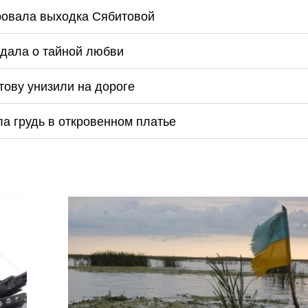
ировала выходка Сябитовой
едала о тайной любви
итову унизили на дороге
ла грудь в откровенном платье