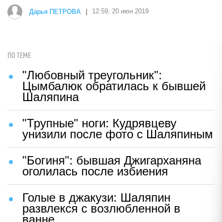
Дарья ПЕТРОВА
|
12:59, 20 июн 2019
ПО ТЕМЕ
"Любовный треугольник":
Цымбалюк обратилась к бывшей
Шаляпина
"Трупные" ноги: Кудрявцеву
унизили после фото с Шаляпиным
"Богиня": бывшая Джигарханяна
оголилась после избиения
Голые в джакузи: Шаляпин
развлекся с возлюбленной в
ванне