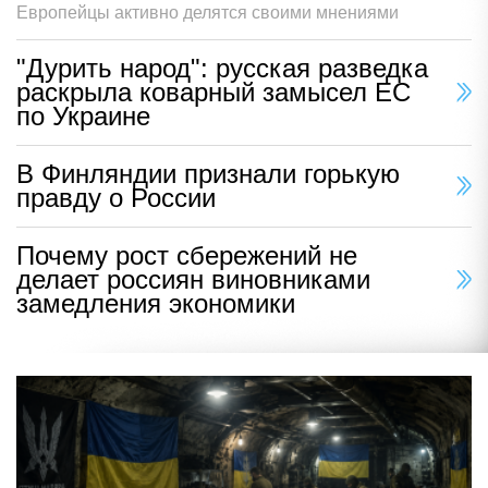
Европейцы активно делятся своими мнениями
"Дурить народ": русская разведка
раскрыла коварный замысел ЕС
по Украине
В Финляндии признали горькую
правду о России
Почему рост сбережений не
делает россиян виновниками
замедления экономики