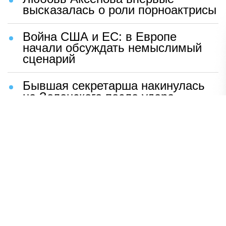
высказалась о роли порноактрисы
Война США и ЕС: в Европе
начали обсуждать немыслимый
сценарий
Бывшая секретарша накинулась
на Зеленского после удара
возмездия ВС РФ
В Москве назвали ключевой
фактор завершения СВО
Мерц жаждет войны с Россией:
раскрыто — зачем
Иран разгромил логово
американцев