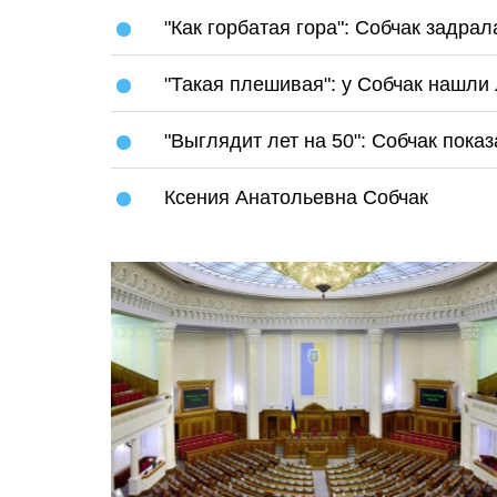
"Как горбатая гора": Собчак задрал
"Такая плешивая": у Собчак нашли
"Выглядит лет на 50": Собчак пока
Ксения Анатольевна Собчак