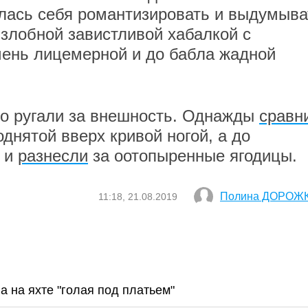
алась себя романтизировать и выдумыва
 злобной завистливой хабалкой с
чень лицемерной и до бабла жадной
то ругали за внешность. Однажды
сравн
поднятой вверх кривой ногой, а до
и и
разнесли
за оотопыренные ягодицы.
Полина ДОРОЖ
11:18, 21.08.2019
а на яхте "голая под платьем"