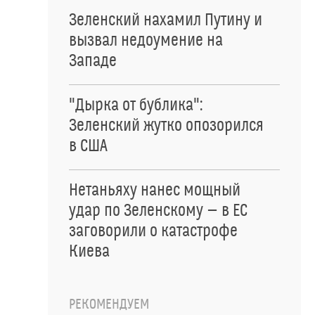
Зеленский нахамил Путину и
вызвал недоумение на
Западе
"Дырка от бублика":
Зеленский жутко опозорился
в США
Нетаньяху нанес мощный
удар по Зеленскому — в ЕС
заговорили о катастрофе
Киева
РЕКОМЕНДУЕМ