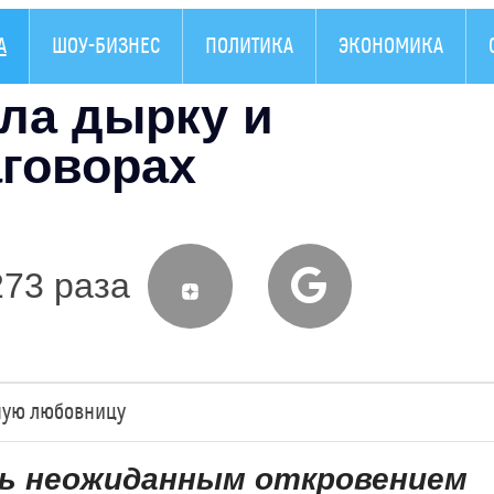
А
ШОУ-БИЗНЕС
ПОЛИТИКА
ЭКОНОМИКА
ла дырку и
аговорах
273 раза
ную любовницу
сь неожиданным откровением