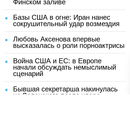
Финском заливе
Базы США в огне: Иран нанес
сокрушительный удар возмездия
Любовь Аксенова впервые
высказалась о роли порноактрисы
Война США и ЕС: в Европе
начали обсуждать немыслимый
сценарий
Бывшая секретарша накинулась
на Зеленского после удара
возмездия ВС РФ
В Москве назвали ключевой
фактор завершения СВО