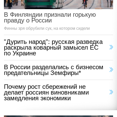
В Финляндии признали горькую
правду о России
Финны зря обрубили сук, на котором сидели
"Дурить народ": русская разведка
раскрыла коварный замысел ЕС
по Украине
В России разделались с бизнесом
предательницы Земфиры*
Почему рост сбережений не
делает россиян виновниками
замедления экономики