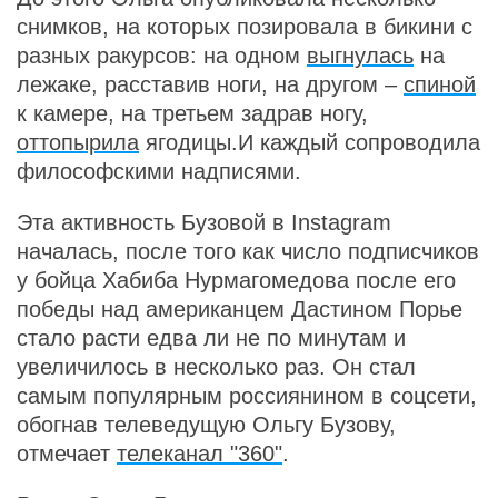
снимков, на которых позировала в бикини с
разных ракурсов: на одном
выгнулась
на
лежаке, расставив ноги, на другом –
спиной
к камере, на третьем задрав ногу,
оттопырила
ягодицы.И каждый сопроводила
философскими надписями.
Эта активность Бузовой в Instagram
началась, после того как число подписчиков
у бойца Хабиба Нурмагомедова после его
победы над американцем Дастином Порье
стало расти едва ли не по минутам и
увеличилось в несколько раз. Он стал
самым популярным россиянином в соцсети,
обогнав телеведущую Ольгу Бузову,
отмечает
телеканал "360"
.