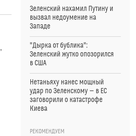
Зеленский нахамил Путину и
вызвал недоумение на
Западе
"Дырка от бублика":
,
Зеленский жутко опозорился
в США
Нетаньяху нанес мощный
удар по Зеленскому — в ЕС
заговорили о катастрофе
Киева
РЕКОМЕНДУЕМ