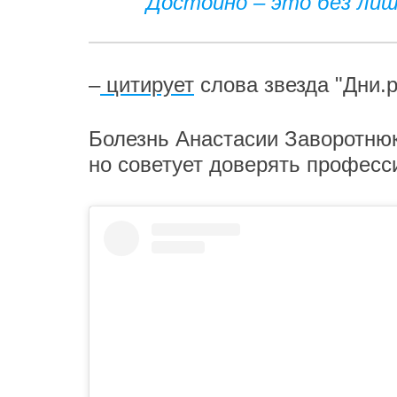
Достойно – это без лиш
–
цитирует
слова звезда "Дни.р
Болезнь Анастасии Заворотнюк
но советует доверять професс