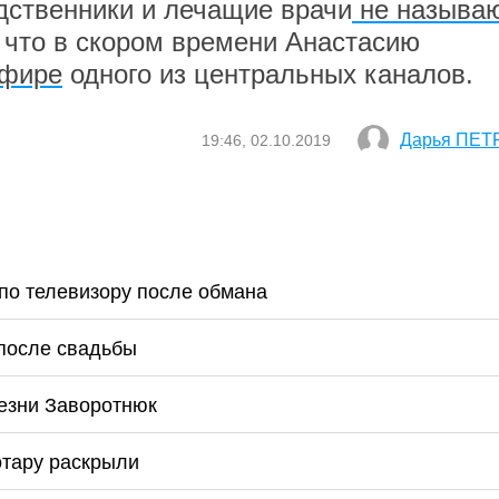
одственники и лечащие врачи
не называю
, что в скором времени Анастасию
эфире
одного из центральных каналов.
Дарья ПЕТ
19:46, 02.10.2019
по телевизору после обмана
 после свадьбы
езни Заворотнюк
отару раскрыли