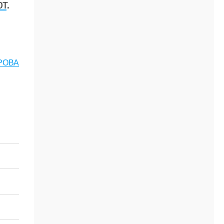
т
.
РОВА