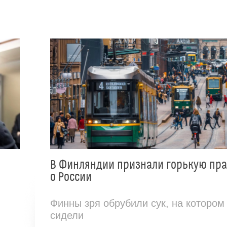
В Финляндии признали горькую пр
о России
Финны зря обрубили сук, на котором
сидели