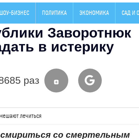
ШОУ-БИЗНЕС
ПОЛИТИКА
ЭКОНОМИКА
САД И 
ублики Заворотнюк
дать в истерику
8685 раз
мешают лечиться
 смириться со смертельным