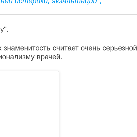
ней истерики, экзальтации",
у".
 знаменитость считает очень серьезной
ионализму врачей.