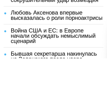
Любовь Аксенова впервые
высказалась о роли порноактрисы
Война США и ЕС: в Европе
начали обсуждать немыслимый
сценарий
Бывшая секретарша накинулась
на Зеленского после удара
возмездия ВС РФ
В Москве назвали ключевой
фактор завершения СВО
Мерц жаждет войны с Россией:
раскрыто — зачем