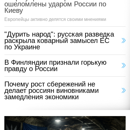
ошеломлены ударом России по
Киеву
Европейцы активно делятся своими мнениями
"Дурить народ": русская разведка
раскрыла коварный замысел ЕС
по Украине
В Финляндии признали горькую
правду о России
Почему рост сбережений не
делает россиян виновниками
замедления экономики