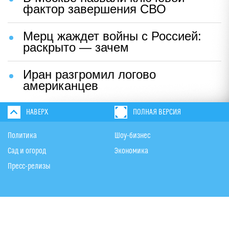
фактор завершения СВО
Мерц жаждет войны с Россией:
раскрыто — зачем
Иран разгромил логово
американцев
НАВЕРХ
ПОЛНАЯ ВЕРСИЯ
Политика
Шоу-бизнес
Сад и огород
Экономика
Пресс-релизы
Вконтакте
Одноклассники
Twitter
Дзен