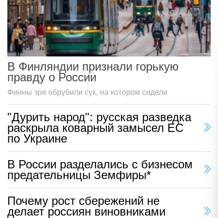
В Финляндии признали горькую
правду о России
Финны зря обрубили сук, на котором сидели
"Дурить народ": русская разведка
раскрыла коварный замысел ЕС
по Украине
В России разделались с бизнесом
предательницы Земфиры*
Почему рост сбережений не
делает россиян виновниками