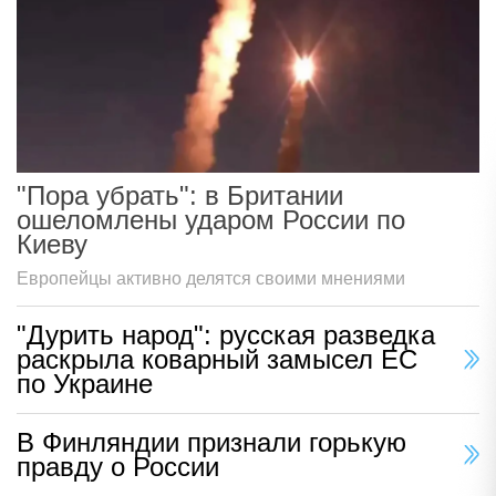
"Пора убрать": в Британии
ошеломлены ударом России по
Киеву
Европейцы активно делятся своими мнениями
"Дурить народ": русская разведка
раскрыла коварный замысел ЕС
по Украине
В Финляндии признали горькую
правду о России