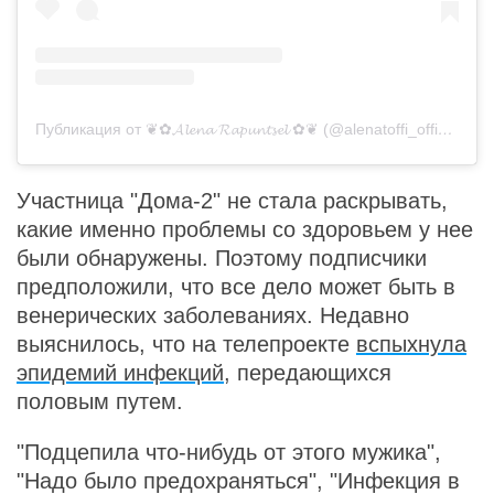
Публикация от ❦✿𝓐𝓵𝓮𝓷𝓪 𝓡𝓪𝓹𝓾𝓷𝓽𝓼𝓮𝓵 ✿❦ (@alenatoffi_official)
24
Участница "Дома-2" не стала раскрывать,
какие именно проблемы со здоровьем у нее
были обнаружены. Поэтому подписчики
предположили, что все дело может быть в
венерических заболеваниях. Недавно
выяснилось, что на телепроекте
вспыхнула
эпидемий инфекций
, передающихся
половым путем.
"Подцепила что-нибудь от этого мужика",
"Надо было предохраняться", "Инфекция в