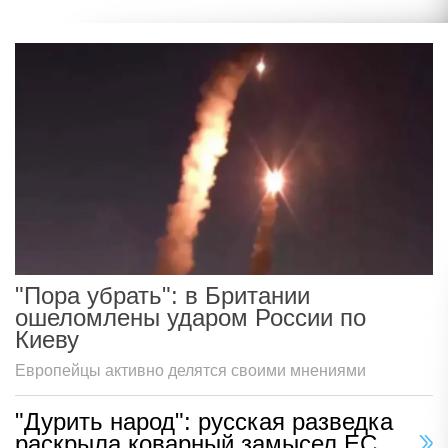
"Пора убрать": в Британии
ошеломлены ударом России по
Киеву
Европейцы активно делятся своими мнениями
"Дурить народ": русская разведка
раскрыла коварный замысел ЕС