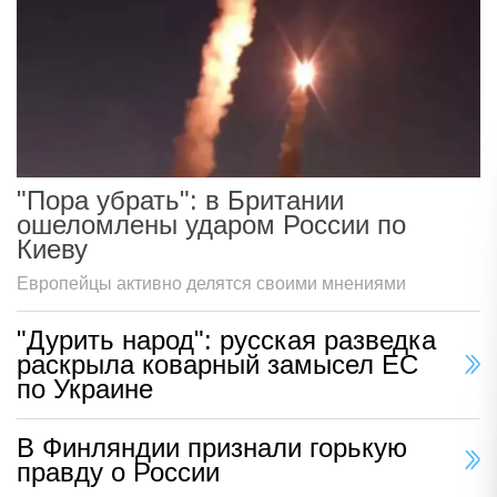
"Пора убрать": в Британии
ошеломлены ударом России по
Киеву
Европейцы активно делятся своими мнениями
"Дурить народ": русская разведка
раскрыла коварный замысел ЕС
по Украине
В Финляндии признали горькую
правду о России