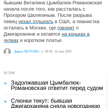
бывшим Виталина Цымбалюк-Романовская
начала после того, как рассталась с
Прохором Шаляпиным. После разрыва
певец
уехал отдыхать
в США, а пианистка
осталась в Москве, где
говорит
о
Джигарханяне и катается
на коньках в
чулках
и коротком платье.
Дарья ПЕТРОВА
|
09:05, 16 янв 2020
ПО ТЕМЕ
Задолжавшая Цымбалюк-
Романовская ответит перед судом
Слюнки текут: бывшая
Джигарханяна сняла новогоднюю