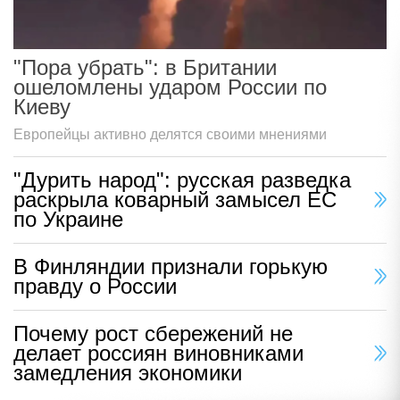
"Пора убрать": в Британии
ошеломлены ударом России по
Киеву
Европейцы активно делятся своими мнениями
"Дурить народ": русская разведка
раскрыла коварный замысел ЕС
по Украине
В Финляндии признали горькую
правду о России
Почему рост сбережений не
делает россиян виновниками
замедления экономики