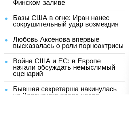
Финском заливе
Базы США в огне: Иран нанес
сокрушительный удар возмездия
Любовь Аксенова впервые
высказалась о роли порноактрисы
Война США и ЕС: в Европе
начали обсуждать немыслимый
сценарий
Бывшая секретарша накинулась
на Зеленского после удара
возмездия ВС РФ
В Москве назвали ключевой
фактор завершения СВО