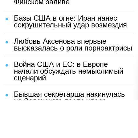
Финском заливе
Базы США в огне: Иран нанес
сокрушительный удар возмездия
Любовь Аксенова впервые
высказалась о роли порноактрисы
Война США и ЕС: в Европе
начали обсуждать немыслимый
сценарий
Бывшая секретарша накинулась
на Зеленского после удара
возмездия ВС РФ
В Москве назвали ключевой
фактор завершения СВО