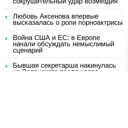
сокрушительный удар возмездия
Любовь Аксенова впервые
высказалась о роли порноактрисы
Война США и ЕС: в Европе
начали обсуждать немыслимый
сценарий
Бывшая секретарша накинулась
на Зеленского после удара
возмездия ВС РФ
В Москве назвали ключевой
фактор завершения СВО
Мерц жаждет войны с Россией:
раскрыто — зачем