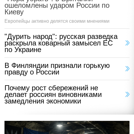
ошеломлены ударом России по
Киеву
Европейцы активно делятся своими мнениями
"Дурить народ": русская разведка
раскрыла коварный замысел ЕС
по Украине
В Финляндии признали горькую
правду о России
Почему рост сбережений не
делает россиян виновниками
замедления экономики