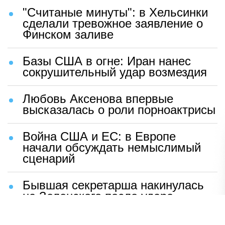
"Считаные минуты": в Хельсинки
сделали тревожное заявление о
Финском заливе
Базы США в огне: Иран нанес
сокрушительный удар возмездия
Любовь Аксенова впервые
высказалась о роли порноактрисы
Война США и ЕС: в Европе
начали обсуждать немыслимый
сценарий
Бывшая секретарша накинулась
на Зеленского после удара
возмездия ВС РФ