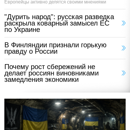
Европейцы активно делятся своими мнениями
"Дурить народ": русская разведка
раскрыла коварный замысел ЕС
по Украине
В Финляндии признали горькую
правду о России
Почему рост сбережений не
делает россиян виновниками
замедления экономики