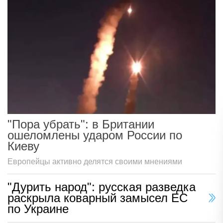
"Пора убрать": в Британии
ошеломлены ударом России по
Киеву
Европейцы активно делятся своими мнениями
"Дурить народ": русская разведка
раскрыла коварный замысел ЕС
по Украине