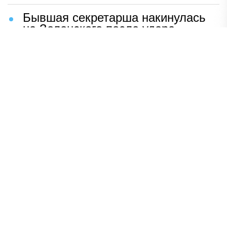
Бывшая секретарша накинулась
на Зеленского после удара
возмездия ВС РФ
В Москве назвали ключевой
фактор завершения СВО
Мерц жаждет войны с Россией:
раскрыто — зачем
Иран разгромил логово
американцев
НАВЕРХ
ПОЛНАЯ ВЕРСИЯ
Политика
Шоу-бизнес
Сад и огород
Экономика