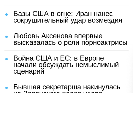
Базы США в огне: Иран нанес
сокрушительный удар возмездия
Любовь Аксенова впервые
высказалась о роли порноактрисы
Война США и ЕС: в Европе
начали обсуждать немыслимый
сценарий
Бывшая секретарша накинулась
на Зеленского после удара
возмездия ВС РФ
В Москве назвали ключевой
фактор завершения СВО