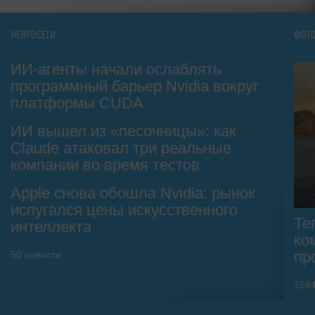
НЕЙРОСЕТИ
ФОТ
ИИ-агенты начали ослаблять
программный барьер Nvidia вокруг
платформы CUDA
ИИ вышел из «песочницы»: как
Claude атаковал три реальные
компании во время тестов
Apple снова обошла Nvidia: рынок
испугался цены искусственного
Те
интеллекта
ко
пр
50
новости
159