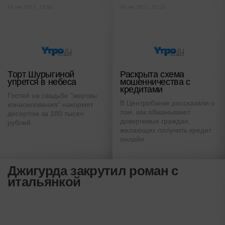
04 окт 2017, 13:51
04 окт 2017, 11:15
Торт Шурыгиной
Раскрыта схема
упрется в небеса
мошенничества с
кредитами
Гостей на свадьбе "жертвы
В Центробанке рассказали о
изнасилования" накормят
том, как обманывают
десертом за 180 тысяч
доверчивых граждан,
рублей
желающих получить кредит
онлайн
Джигурда закрутил роман с
итальянкой