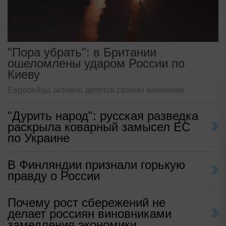
"Пора убрать": в Британии
ошеломлены ударом России по
Киеву
Европейцы активно делятся своими мнениями
"Дурить народ": русская разведка
раскрыла коварный замысел ЕС
по Украине
В Финляндии признали горькую
правду о России
Почему рост сбережений не
делает россиян виновниками
замедления экономики