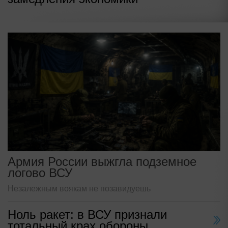
Армия России выжгла подземное
логово ВСУ
Незалежным воякам не позавидуешь
Ноль ракет: в ВСУ признали
тотальный крах обороны