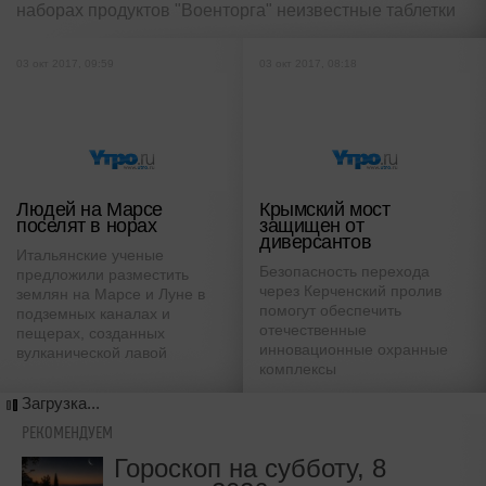
наборах продуктов "Военторга" неизвестные таблетки
03 окт 2017, 09:59
03 окт 2017, 08:18
Людей на Марсе
Крымский мост
поселят в норах
защищен от
диверсантов
Итальянские ученые
Безопасность перехода
предложили разместить
через Керченский пролив
землян на Марсе и Луне в
помогут обеспечить
подземных каналах и
отечественные
пещерах, созданных
инновационные охранные
вулканической лавой
комплексы
Загрузка...
РЕКОМЕНДУЕМ
Гороскоп на субботу, 8