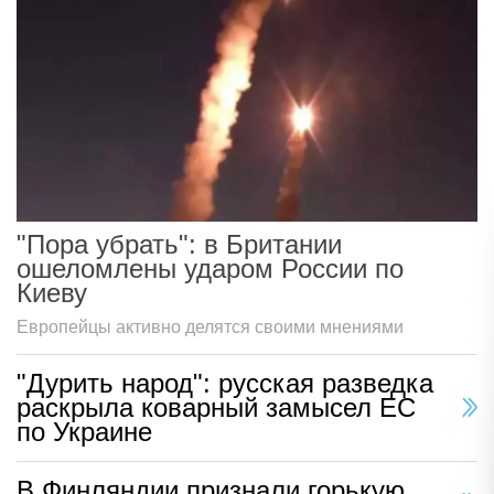
"Пора убрать": в Британии
ошеломлены ударом России по
Киеву
Европейцы активно делятся своими мнениями
"Дурить народ": русская разведка
раскрыла коварный замысел ЕС
по Украине
В Финляндии признали горькую