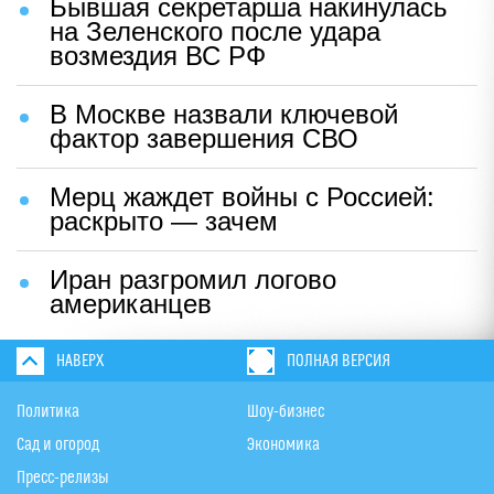
Бывшая секретарша накинулась
на Зеленского после удара
возмездия ВС РФ
В Москве назвали ключевой
фактор завершения СВО
Мерц жаждет войны с Россией:
раскрыто — зачем
Иран разгромил логово
американцев
НАВЕРХ
ПОЛНАЯ ВЕРСИЯ
Политика
Шоу-бизнес
Сад и огород
Экономика
Пресс-релизы