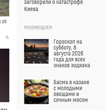
заговорили о катастрофе
Киева
 об
РЕКОМЕНДУЕМ
Гороскоп на
субботу, 8
августа 2026
года для всех
знаков зодиака
Басма в казане
с молодыми
овощами и
сочным мясом
ены