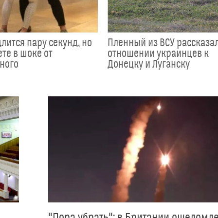
лится пару секунд, но
Пленный из ВСУ рассказал
те в шоке от
отношении украинцев к
ного
Донецку и Луганску
"Пора убрать": в Британии ошеломл