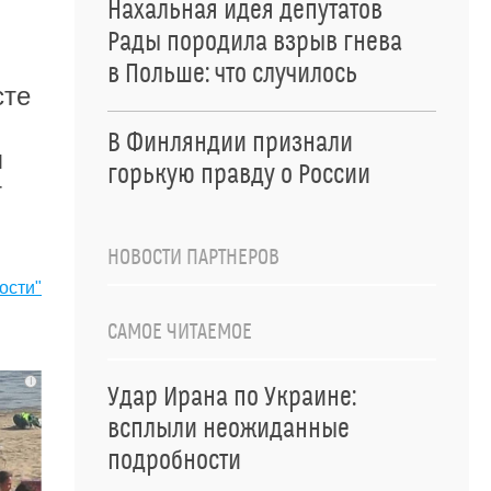
Нахальная идея депутатов
Рады породила взрыв гнева
в Польше: что случилось
сте
В Финляндии признали
я
горькую правду о России
т
НОВОСТИ ПАРТНЕРОВ
ости"
САМОЕ ЧИТАЕМОЕ
i
Удар Ирана по Украине:
всплыли неожиданные
подробности