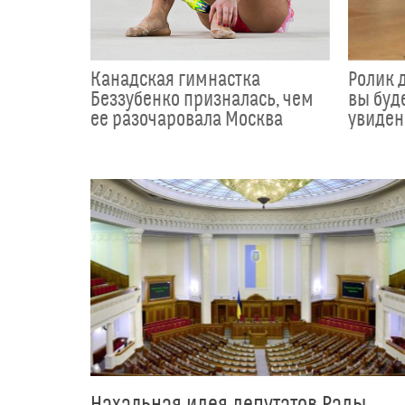
Канадская гимнастка
Ролик д
Беззубенко призналась, чем
вы буде
ее разочаровала Москва
увиден
Нахальная идея депутатов Рады