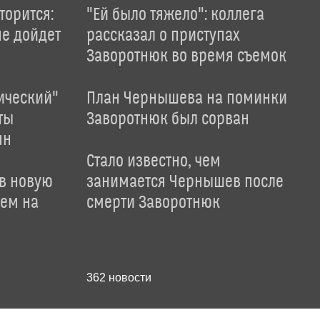
торится:
"Ей было тяжело": коллега
не дойдет
рассказал о приступах
Заворотнюк во время съемок
ический"
План Чернышева на поминки
ты
Заворотнюк был сорван
ян
Стало известно, чем
 в новую
занимается Чернышев после
лем на
смерти Заворотнюк
362
новости