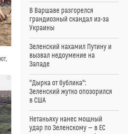
В Варшаве разгорелся
грандиозный скандал из-за
Украины
Зеленский нахамил Путину и
вызвал недоумение на
ют,
Западе
i
"Дырка от бублика":
Зеленский жутко опозорился
в США
Нетаньяху нанес мощный
удар по Зеленскому — в ЕС