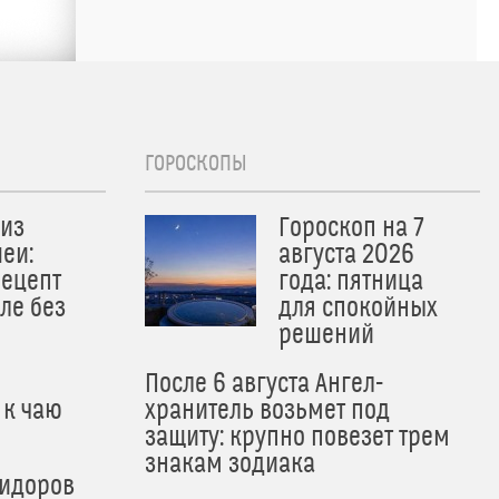
ГОРОСКОПЫ
из
Гороскоп на 7
еи:
августа 2026
рецепт
года: пятница
ле без
для спокойных
решений
После 6 августа Ангел-
 к чаю
хранитель возьмет под
защиту: крупно повезет трем
знакам зодиака
мидоров