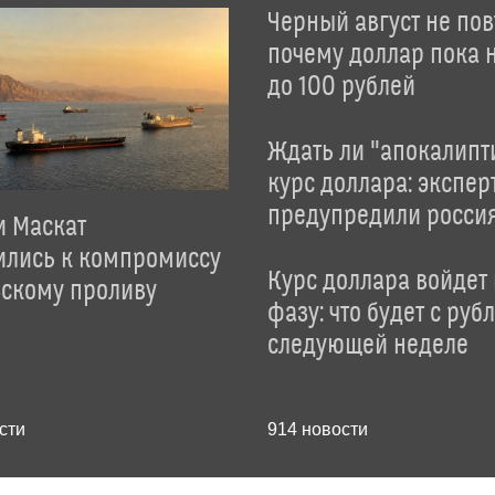
Черный август не пов
почему доллар пока 
до 100 рублей
Ждать ли "апокалипт
курс доллара: экспер
предупредили росси
и Маскат
ились к компромиссу
Курс доллара войдет
зскому проливу
фазу: что будет с руб
следующей неделе
сти
914
новости