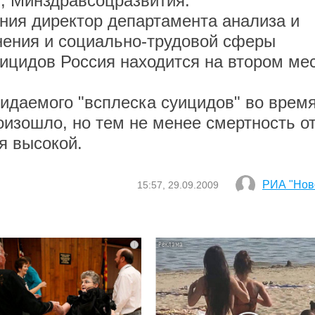
я, Минздравсоцразвития.
я директор департамента анализа и
нения и социально-трудовой сферы
уицидов Россия находится на втором ме
емого "всплеска суицидов" во врем
оизошло, но тем не менее смертность о
я высокой.
РИА "Нов
15:57, 29.09.2009
i