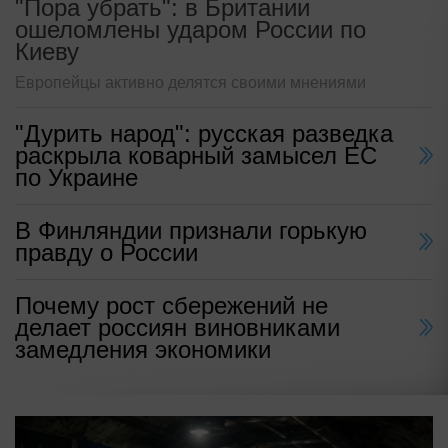
"Пора убрать": в Британии
ошеломлены ударом России по
Киеву
Европейцы активно делятся своими мнениями
"Дурить народ": русская разведка
раскрыла коварный замысел ЕС
по Украине
В Финляндии признали горькую
правду о России
Почему рост сбережений не
делает россиян виновниками
замедления экономики