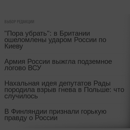
футболистов покинуть страну
ВЫБОР РЕДАКЦИИ
i
Смолов призвал российских
"Пора убрать": в Британии
футболистов покинуть страну
ошеломлены ударом России по
Киеву
Армия России выжгла подземное
РИА "Новости"
|
09:52, 03 ноя 2009
логово ВСУ
Нахальная идея депутатов Рады
породила взрыв гнева в Польше: что
случилось
В Финляндии признали горькую
правду о России