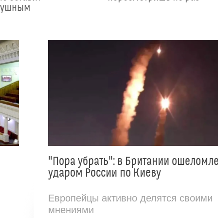
душным
"Пора убрать": в Британии ошеломл
ударом России по Киеву
Европейцы активно делятся своими
мнениями