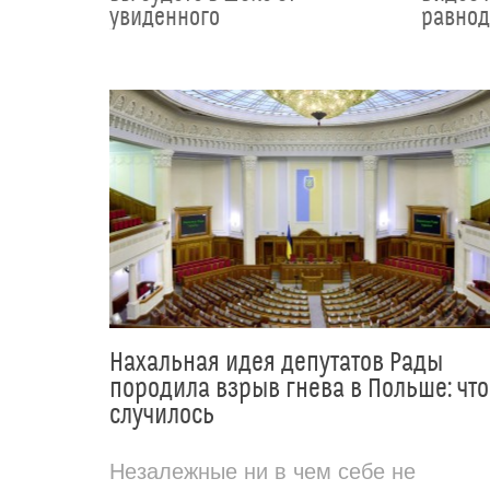
увиденного
равно
Нахальная идея депутатов Рады
породила взрыв гнева в Польше: что
случилось
Незалежные ни в чем себе не