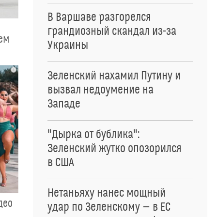
В Варшаве разгорелся
грандиозный скандал из-за
чем
Украины
i
Зеленский нахамил Путину и
вызвал недоумение на
Западе
"Дырка от бублика":
Зеленский жутко опозорился
в США
Нетаньяху нанес мощный
део
удар по Зеленскому — в ЕС