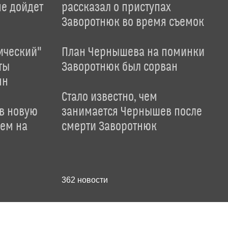
не дойдет
рассказал о приступах
Заворотнюк во время съемок
ический"
План Чернышева на поминки
ты
Заворотнюк был сорван
ян
Стало известно, чем
 в новую
занимается Чернышев после
лем на
смерти Заворотнюк
362
новости