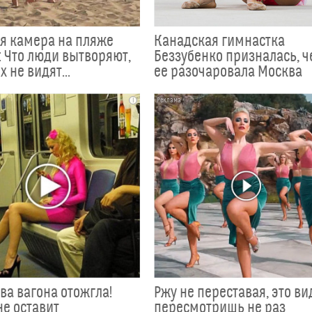
я камера на пляже
Канадская гимнастка
 Что люди вытворяют,
Беззубенко призналась, 
х не видят...
ее разочаровала Москва
i
ва вагона отожгла!
Ржу не переставая, это ви
не оставит
пересмотришь не раз