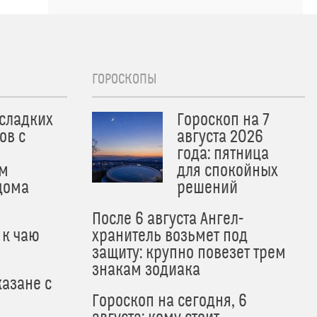
ГОРОСКОПЫ
 сладких
Гороскоп на 7
ов с
августа 2026
года: пятница
м
для спокойных
дома
решений
После 6 августа Ангел-
 к чаю
хранитель возьмет под
защиту: крупно повезет трем
знакам зодиака
азане с
Гороскоп на сегодня, 6