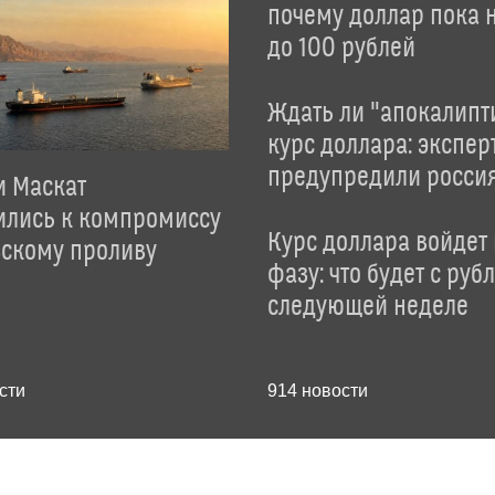
почему доллар пока 
до 100 рублей
Ждать ли "апокалипт
курс доллара: экспер
предупредили росси
и Маскат
ились к компромиссу
Курс доллара войдет
зскому проливу
фазу: что будет с руб
следующей неделе
сти
914
новости