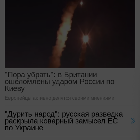
"Пора убрать": в Британии
ошеломлены ударом России по
Киеву
Европейцы активно делятся своими мнениями
"Дурить народ": русская разведка
раскрыла коварный замысел ЕС
по Украине